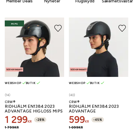
Member Deals
Nyheter
Flugskydd
Säkerhetsvästar
MIPS
WEBSHOP
BUTIK
WEBSHOP
BUTIK
(14)
(40)
CRW®
CRW®
RIDHJÄLM EN1384:2023
RIDHJÄLM EN1384:2023
ADVANTAGE HIGLOSS MIPS
ADVANTAGE
1 299
599
-
28
%
-
45
%
KR
KR
1 799
KR
1 099
KR