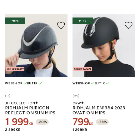
MIPS
MIPS
WEBSHOP
BUTIK
WEBSHOP
BUTIK
(13)
(89)
JH COLLECTION®
CRW®
RIDHJÄLM RUBICON
RIDHJÄLM EN1384:2023
REFLECTION SUN MIPS
OVATION MIPS
1 999
799
-
20
%
-
38
%
KR
KR
2 499
KR
1 299
KR