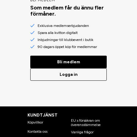
BLI MEDLEM
Som medlem får du ännu fler
förmåner.
Exklusiva medlemserbjudanden
Spara alla kvitton digitalt
Inbjudningar till klubbevent i butik
90 dagars öppet köp för medlemmar
Bli medlem
Logga in
KUNDTJÄNST
EU:s försäkran om
Köpvillkor
överensstämmelse
Kontakta oss
Vanliga frågor