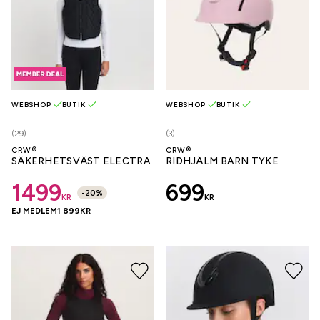
WEBSHOP
BUTIK
WEBSHOP
BUTIK
(29)
(3)
CRW®
CRW®
SÄKERHETSVÄST ELECTRA
RIDHJÄLM BARN TYKE
1499
699
-
20
%
KR
KR
EJ MEDLEM
1 899
KR