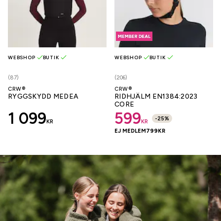
WEBSHOP
BUTIK
WEBSHOP
BUTIK
(87)
(206)
CRW®
CRW®
RYGGSKYDD MEDEA
RIDHJÄLM EN1384:2023
CORE
1 099
599
-
25
%
KR
KR
EJ MEDLEM
799
KR