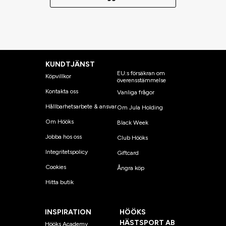
KUNDTJÄNST
EU:s försäkran om
Köpvillkor
överensstämmelse
Kontakta oss
Vanliga frågor
Hållbarhetsarbete & ansvar
Om Jula Holding
Om Hööks
Black Week
Jobba hos oss
Club Hööks
Integritetspolicy
Giftcard
Cookies
Ångra köp
Hitta butik
INSPIRATION
HÖÖKS
HÄSTSPORT AB
Hööks Academy