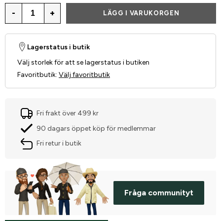
-
+
LÄGG I VARUKORGEN
Lagerstatus i butik
Välj storlek för att se lagerstatus i butiken
Favoritbutik
:
Välj favoritbutik
Fri frakt över 499 kr
90 dagars öppet köp för medlemmar
Fri retur i butik
Fråga communityt