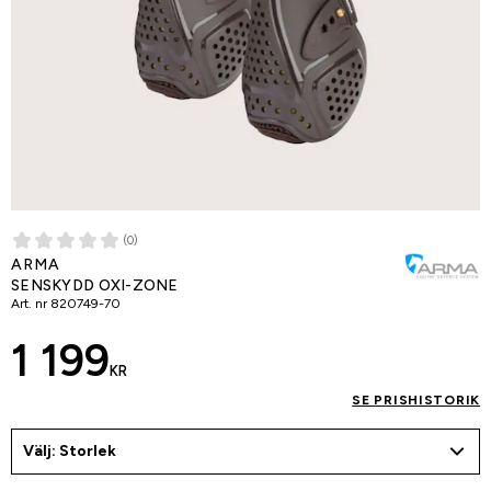
(0)
ARMA
SENSKYDD OXI-ZONE
Art. nr
820749-70
1 199
KR
SE PRISHISTORIK
Välj: Storlek