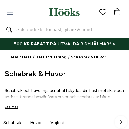
500 KR RABATT PÅ UTVALDA RIDHJÄLMAR* >
Hem
Häst
Hästutrustning
Schabrak & Huvor
Schabrak & Huvor
Schabrak
och
huvor hjälper till att skydda din häst mot skav och
andra störande besvär. Våra huvor och schabrak är både
funktionella och snygga och finns i flera olika färger så att du
Läs mer
enkelt ska kunna matcha din utrustning!
Schabrak
Huvor
Vojlock