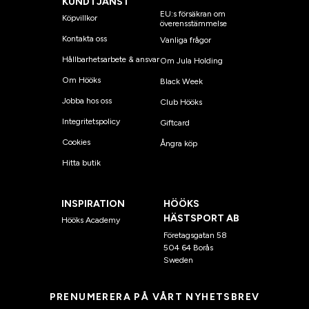
KUNDTJÄNST
EU:s försäkran om
Köpvillkor
överensstämmelse
Kontakta oss
Vanliga frågor
Hållbarhetsarbete & ansvar
Om Jula Holding
Om Hööks
Black Week
Jobba hos oss
Club Hööks
Integritetspolicy
Giftcard
Cookies
Ångra köp
Hitta butik
INSPIRATION
HÖÖKS
HÄSTSPORT AB
Hööks Academy
Företagsgatan 58
504 64 Borås
Sweden
PRENUMERERA PÅ VÅRT NYHETSBREV