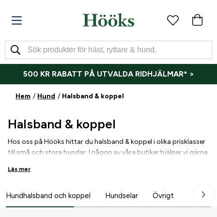
500 KR RABATT PÅ UTVALDA RIDHJÄLMAR* >
Hem
Hund
Halsband & koppel
Halsband & koppel
Hos oss på Hööks hittar du halsband & koppel i olika prisklasser
till små och stora hundar.
I någon av våra butiker hjälper vi gärna
dig med mått eller funderingar.
Läs mer
Hundhalsband och koppel
Hundselar
Övrigt