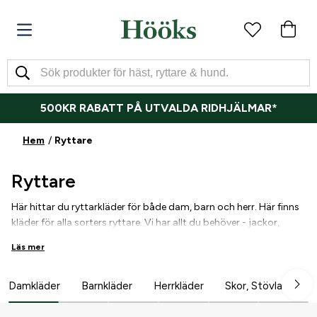
500KR RABATT PÅ UTVALDA RIDHJÄLMAR*
Hem
Ryttare
Ryttare
Här hittar du ryttarkläder för både dam, barn och herr. Här finns
kläder för alla sorters ryttare. Vi har allt du behöver - jackor,
toppar, ridbyxor, säkerhetsvästar, ridhjälmar, ridstövlar och
Läs mer
mycket mer. Vi har många olika varumärken inom
ridkläder
-
både externa och egna - och lägger mycket arbete på att ta
fram produkter med bra kvalitet och funktion till bra priser.
Damkläder
Barnkläder
Herrkläder
Skor, Stövlar & Ch