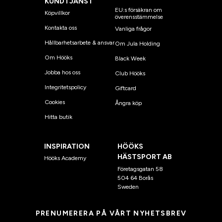
KUNDTJÄNST
EU:s försäkran om
Köpvillkor
överensstämmelse
Kontakta oss
Vanliga frågor
Hållbarhetsarbete & ansvar
Om Jula Holding
Om Hööks
Black Week
Jobba hos oss
Club Hööks
Integritetspolicy
Giftcard
Cookies
Ångra köp
Hitta butik
INSPIRATION
HÖÖKS
HÄSTSPORT AB
Hööks Academy
Företagsgatan 58
504 64 Borås
Sweden
PRENUMERERA PÅ VÅRT NYHETSBREV