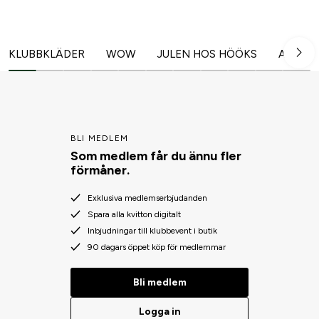
KLUBBKLÄDER
WOW
JULEN HOS HÖÖKS
Alla hjä
BLI MEDLEM
Som medlem får du ännu fler
förmåner.
Exklusiva medlemserbjudanden
Spara alla kvitton digitalt
Inbjudningar till klubbevent i butik
90 dagars öppet köp för medlemmar
Bli medlem
Logga in