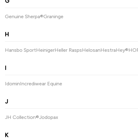
G
Genuine Sherpa®
Graninge
H
Hansbo Sport
Heiniger
Heller Rasps
Helosan
Hestra
Hey®
HOR
I
Idomin
Incrediwear Equine
J
JH Collection®
Jodopax
K