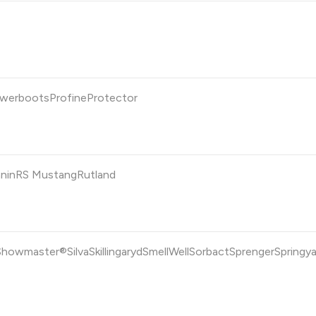
werboots
Profine
Protector
nin
RS Mustang
Rutland
Showmaster®
Silva
Skillingaryd
SmellWell
Sorbact
Sprenger
Springy