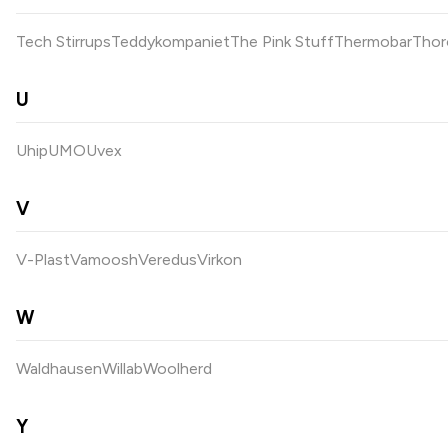
Tech Stirrups
Teddykompaniet
The Pink Stuff
Thermobar
Tho
U
Uhip
UMO
Uvex
V
V-Plast
Vamoosh
Veredus
Virkon
W
Waldhausen
Willab
Woolherd
Y