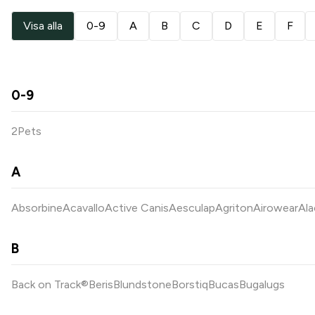
Visa alla
0-9
A
B
C
D
E
F
0-9
2Pets
A
Absorbine
Acavallo
Active Canis
Aesculap
Agriton
Airowear
Ala
B
Back on Track®
Beris
Blundstone
Borstiq
Bucas
Bugalugs