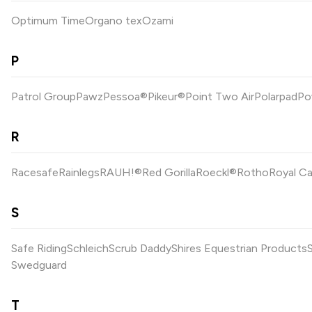
Optimum Time
Organo tex
Ozami
P
Patrol Group
Pawz
Pessoa®
Pikeur®
Point Two Air
Polarpad
Po
R
Racesafe
Rainlegs
RAUH!®
Red Gorilla
Roeckl®
Rotho
Royal Ca
S
Safe Riding
Schleich
Scrub Daddy
Shires Equestrian Products
Swedguard
T