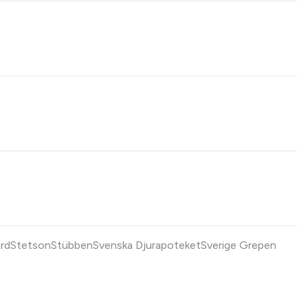
ard
Stetson
Stübben
Svenska Djurapoteket
Sverige Grepen