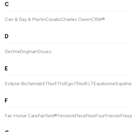
C
Carr & Day & Martin
Cavallo
Charles Owen
CRW®
D
Dechra
Dogman
Douxo
E
Eclipse Biofarmab
Effax
Effol
Ego7
Ekol
ELT
Equibiome
Equiline
F
Fair Horse Care
Fairfield®
Fenwick
Fleck
Flexi
FourFriends
Free