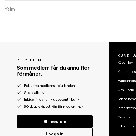
Yelm
KUNDTJ
BLI MEDLEM
Köpvillkor
Som medlem får du ännu fler
Kontakta os
förmåner.
Hållbarhets
Exklusiva medlemserbjudanden
Om Hööks
Spara alla kvitton digitalt
Jobba hos o
Inbjudningar till klubbevent i butik
90 dagars öppet köp för medlemmar
Integritetsp
Cookies
Bli medlem
Hitta butik
Logga in