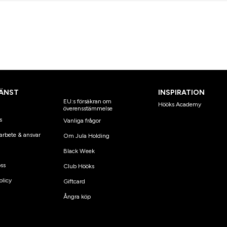
ÄNST
INSPIRATION
EU:s försäkran om
Hööks Academy
överensstämmelse
s
Vanliga frågor
arbete & ansvar
Om Jula Holding
Black Week
ss
Club Hööks
olicy
Giftcard
Ångra köp