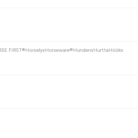
SE FIRST®
Horselyx
Horseware®
Hundens
Hurtta
Hööks