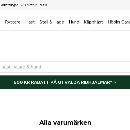
2 arbetsdagar
Fri retur i butik
s
Ryttare
Häst
Stall & Hage
Hund
Käpphäst
Hööks Car
500 KR RABATT PÅ UTVALDA RIDHJÄLMAR* >
Alla varumärken