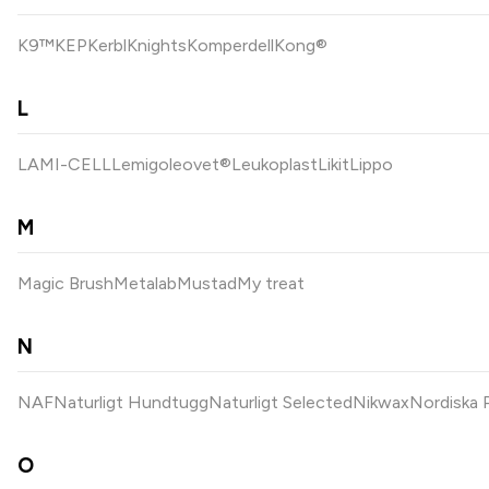
K9™
KEP
Kerbl
Knights
Komperdell
Kong®
L
LAMI-CELL
Lemigo
leovet®
Leukoplast
Likit
Lippo
M
Magic Brush
Metalab
Mustad
My treat
N
NAF
Naturligt Hundtugg
Naturligt Selected
Nikwax
Nordiska 
O