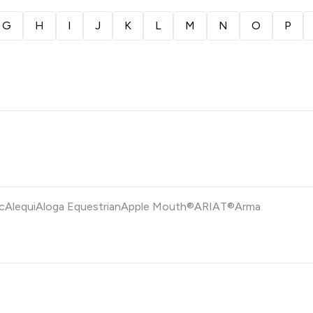
G
H
I
J
K
L
M
N
O
P
c
Alequi
Aloga Equestrian
Apple Mouth®
ARIAT®
Arma