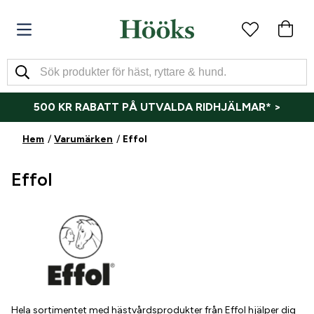
500 KR RABATT PÅ UTVALDA RIDHJÄLMAR* >
Hem
Varumärken
Effol
Effol
Hela sortimentet med hästvårdsprodukter från Effol hjälper dig