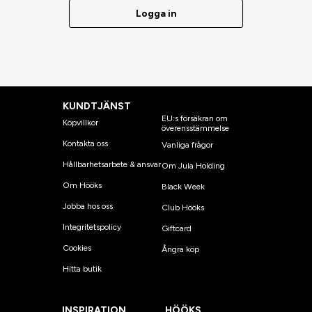
Logga in
KUNDTJÄNST
EU:s försäkran om
Köpvillkor
överensstämmelse
Kontakta oss
Vanliga frågor
Hållbarhetsarbete & ansvar
Om Jula Holding
Om Hööks
Black Week
Jobba hos oss
Club Hööks
Integritetspolicy
Giftcard
Cookies
Ångra köp
Hitta butik
INSPIRATION
HÖÖKS