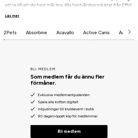
att se till att din häst mår bra. Alla hästvårdsprodukter från Effol
är dermatologiskt testade, och råmaterialet är tillverkat i
Läs mer
enlighet med gällande läkemedelslagstiftning. Våra produkter är
därför extremt väl anpassade för hud och päls.
2Pets
Absorbine
Acavallo
Active Canis
Aesculap
BLI MEDLEM
Som medlem får du ännu fler
förmåner.
Exklusiva medlemserbjudanden
Spara alla kvitton digitalt
Inbjudningar till klubbevent i butik
90 dagars öppet köp för medlemmar
Bli medlem