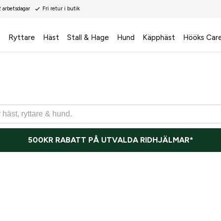
2 arbetsdagar
Fri retur i butik
s
Ryttare
Häst
Stall & Hage
Hund
Käpphäst
Hööks Car
500KR RABATT PÅ UTVALDA RIDHJÄLMAR*