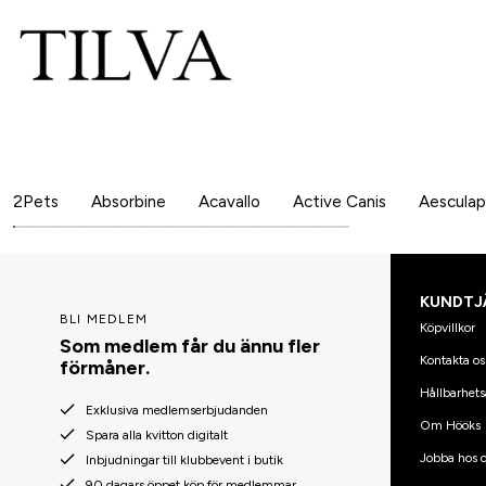
2Pets
Absorbine
Acavallo
Active Canis
Aesculap
KUNDTJ
BLI MEDLEM
Köpvillkor
Som medlem får du ännu fler
Kontakta os
förmåner.
Hållbarhets
Exklusiva medlemserbjudanden
Om Hööks
Spara alla kvitton digitalt
Jobba hos o
Inbjudningar till klubbevent i butik
90 dagars öppet köp för medlemmar