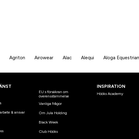
Agriton
Airowear
Alac
Alequi
Aloga Equestria
ÄNST
INSPIRATION
EU:s försäkran om
Hööks Academy
överensstämmelse
s
Vanliga frågor
arbete & ansvar
Om Jula Holding
Black Week
ss
Club Hööks