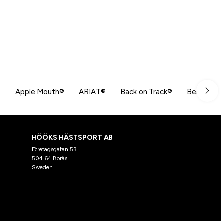
n
Apple Mouth®
ARIAT®
Back on Track®
Beris
HÖÖKS HÄSTSPORT AB
Företagsgatan 58
504 64 Borås
Sweden