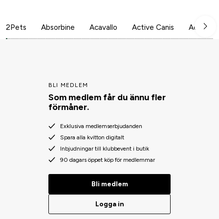
2Pets
Absorbine
Acavallo
Active Canis
Aesculap
BLI MEDLEM
Som medlem får du ännu fler
förmåner.
Exklusiva medlemserbjudanden
Spara alla kvitton digitalt
Inbjudningar till klubbevent i butik
90 dagars öppet köp för medlemmar
Bli medlem
Logga in