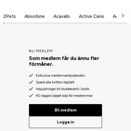
2Pets
Absorbine
Acavallo
Active Canis
Aesculap
BLI MEDLEM
Som medlem får du ännu fler
förmåner.
Exklusiva medlemserbjudanden
Spara alla kvitton digitalt
Inbjudningar till klubbevent i butik
90 dagars öppet köp för medlemmar
Bli medlem
Logga in