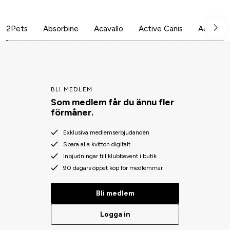
2Pets
Absorbine
Acavallo
Active Canis
Aesculap
BLI MEDLEM
Som medlem får du ännu fler
förmåner.
Exklusiva medlemserbjudanden
Spara alla kvitton digitalt
Inbjudningar till klubbevent i butik
90 dagars öppet köp för medlemmar
Bli medlem
Logga in