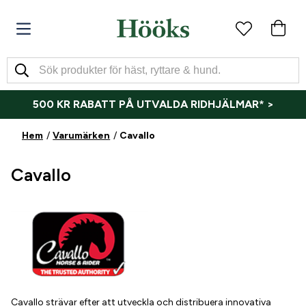
500 KR RABATT PÅ UTVALDA RIDHJÄLMAR* >
Hem
Varumärken
Cavallo
Cavallo
Cavallo strävar efter att utveckla och distribuera innovativa