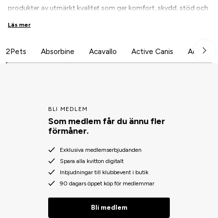
produkter av utmärkt kvalitet som ger komfort, skydd, stöd och
värde både för hästen och ryttaren.
Läs mer
2Pets
Absorbine
Acavallo
Active Canis
Aesculap
BLI MEDLEM
Som medlem får du ännu fler
förmåner.
Exklusiva medlemserbjudanden
Spara alla kvitton digitalt
Inbjudningar till klubbevent i butik
90 dagars öppet köp för medlemmar
Bli medlem