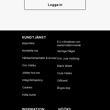
Logga in
KUNDTJÄNST
EU:s försäkran om
Köpvillkor
överensstämmelse
Kontakta oss
Vanliga frågor
Hållbarhetsarbete & ansvar
Om Jula Holding
Om Hööks
Black Week
Jobba hos oss
Club Hööks
Integritetspolicy
Giftcard
Cookies
Ångra köp
Hitta butik
INSPIRATION
HÖÖKS