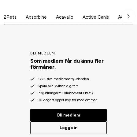
2Pets
Absorbine
Acavallo
Active Canis
Aesculap
BLI MEDLEM
Som medlem får du ännu fler
förmåner.
Exklusiva medlemserbjudanden
Spara alla kvitton digitalt
Inbjudningar till klubbevent i butik
90 dagars öppet köp för medlemmar
Bli medlem
Logga in