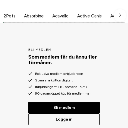
2Pets
Absorbine
Acavallo
Active Canis
Aesculap
BLI MEDLEM
Som medlem får du ännu fler
förmåner.
Exklusiva medlemserbjudanden
Spara alla kvitton digitalt
Inbjudningar till klubbevent i butik
90 dagars öppet köp för medlemmar
Bli medlem
Logga in