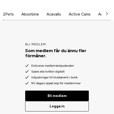
2Pets
Absorbine
Acavallo
Active Canis
Aesculap
BLI MEDLEM
Som medlem får du ännu fler
förmåner.
Exklusiva medlemserbjudanden
Spara alla kvitton digitalt
Inbjudningar till klubbevent i butik
90 dagars öppet köp för medlemmar
Bli medlem
Logga in