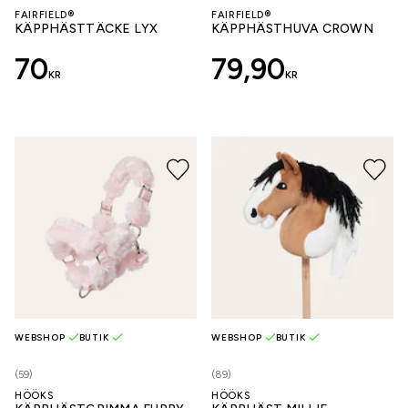
FAIRFIELD®
FAIRFIELD®
KÄPPHÄSTTÄCKE LYX
KÄPPHÄSTHUVA CROWN
70
79,90
KR
KR
WEBSHOP
BUTIK
WEBSHOP
BUTIK
(59)
(89)
HÖÖKS
HÖÖKS