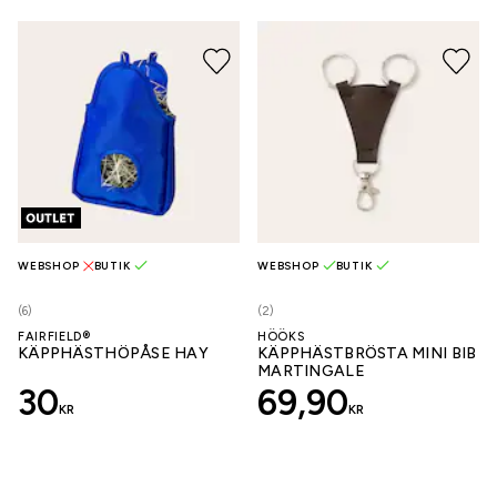
WEBSHOP
BUTIK
WEBSHOP
BUTIK
(6)
(2)
FAIRFIELD®
HÖÖKS
KÄPPHÄSTHÖPÅSE HAY
KÄPPHÄSTBRÖSTA MINI BIB
MARTINGALE
30
69,90
KR
KR