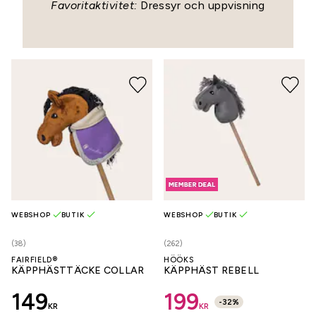
Favoritaktivitet:
Dressyr och uppvisning
WEBSHOP
BUTIK
WEBSHOP
BUTIK
(38)
(262)
FAIRFIELD®
HÖÖKS
KÄPPHÄSTTÄCKE COLLAR
KÄPPHÄST REBELL
149
199
-
32
%
KR
KR