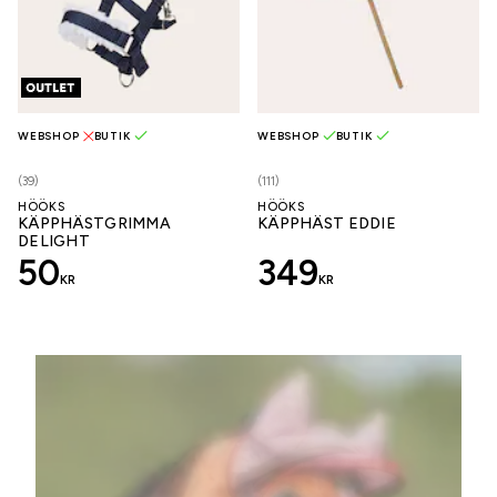
WEBSHOP
BUTIK
WEBSHOP
BUTIK
(39)
(111)
HÖÖKS
HÖÖKS
KÄPPHÄSTGRIMMA
KÄPPHÄST EDDIE
DELIGHT
50
349
KR
KR