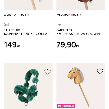
WEBSHOP
BUTIK
WEBSHOP
BUTIK
(38)
(71)
FAIRFIELD®
FAIRFIELD®
KÄPPHÄSTTÄCKE COLLAR
KÄPPHÄSTHUVA CROWN
149
79,90
KR
KR