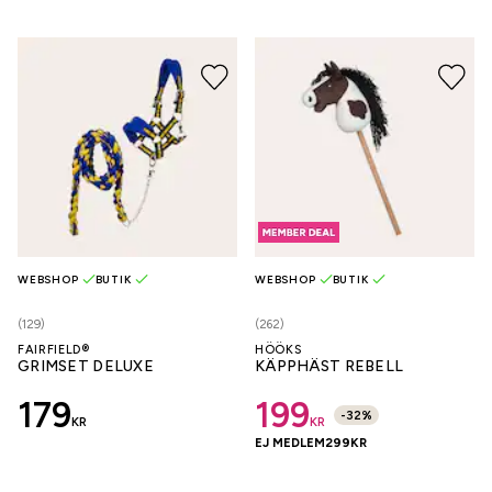
WEBSHOP
BUTIK
WEBSHOP
BUTIK
(129)
(262)
FAIRFIELD®
HÖÖKS
GRIMSET DELUXE
KÄPPHÄST REBELL
179
199
-
32
%
KR
KR
EJ MEDLEM
299
KR