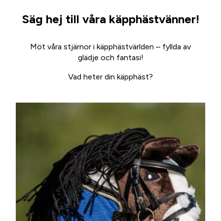
Säg hej till våra käpphästvänner!
Möt våra stjärnor i käpphästvärlden – fyllda av
glädje och fantasi!
Vad heter din käpphäst?