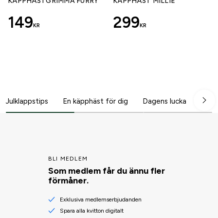
KÄPPHÄSTGRIMMA FURRY
KÄPPHÄST MILLIE
149
299
KR
KR
Julklappstips
En käpphäst för dig
Dagens lucka
BLI MEDLEM
Som medlem får du ännu fler
förmåner.
Exklusiva medlemserbjudanden
Spara alla kvitton digitalt