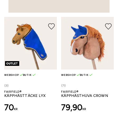
WEBSHOP
BUTIK
WEBSHOP
BUTIK
(31)
(71)
FAIRFIELD®
FAIRFIELD®
KÄPPHÄSTTÄCKE LYX
KÄPPHÄSTHUVA CROWN
70
79,90
KR
KR