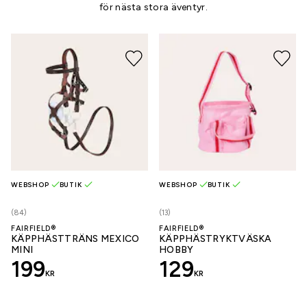
för nästa stora äventyr.
WEBSHOP
BUTIK
WEBSHOP
BUTIK
(84)
(13)
FAIRFIELD®
FAIRFIELD®
KÄPPHÄSTTRÄNS MEXICO
KÄPPHÄSTRYKTVÄSKA
MINI
HOBBY
199
129
KR
KR