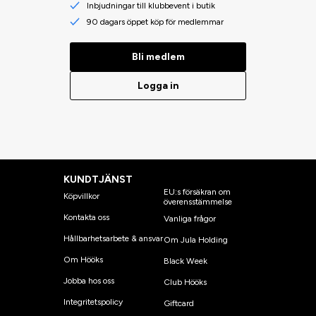
Inbjudningar till klubbevent i butik
90 dagars öppet köp för medlemmar
Bli medlem
Logga in
KUNDTJÄNST
EU:s försäkran om
Köpvillkor
överensstämmelse
Kontakta oss
Vanliga frågor
Hållbarhetsarbete & ansvar
Om Jula Holding
Om Hööks
Black Week
Jobba hos oss
Club Hööks
Integritetspolicy
Giftcard