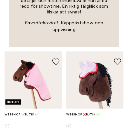
detaljer och matchande luva är hon alltid
redo för showtime. En riktig färgklick som
älskar att synas!
Favoritaktivitet:
Käpphästshow och
uppvisning
WEBSHOP
BUTIK
WEBSHOP
BUTIK
(31)
(71)