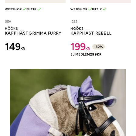
WEBSHOP
BUTIK
WEBSHOP
BUTIK
(59)
(262)
HÖÖKS
HÖÖKS
KÄPPHÄSTGRIMMA FURRY
KÄPPHÄST REBELL
149
199
-
32
%
KR
KR
EJ MEDLEM
299
KR