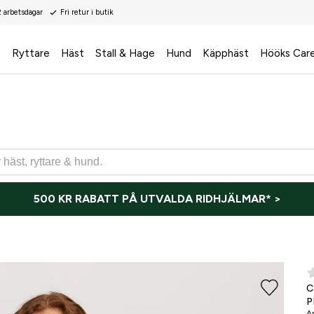
2 arbetsdagar
Fri retur i butik
s
Ryttare
Häst
Stall & Hage
Hund
Käpphäst
Hööks Car
500 KR RABATT PÅ UTVALDA RIDHJÄLMAR* >
P
Ar