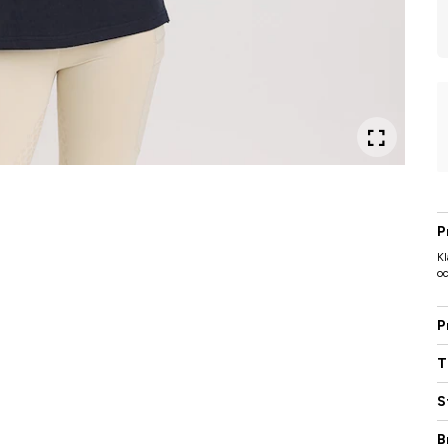
P
Kl
oc
P
T
S
B