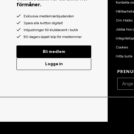
Kontakta os
förmåner.
Hållbarhets
Exklusiva medlemserbjudanden
Om Hööks
Spara alla kvitton digitalt
Jobba hos o
Inbjudningar till klubbevent i butik
90 dagars öppet köp för medlemmar
Integritetsp
Cookies
Bli medlem
Hitta butik
Logga in
PRENU