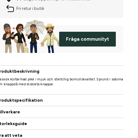
Fri retur i butik
Fråga communityt
roduktbeskrivning
assisk kortärmad piké i mjuk och stretchig bomullskvalitet. Sprund i sidorna
h knappslå med diskreta knappar.
roduktspecifikation
illverkare
torleksguide
ra att veta