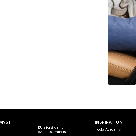
ÄNST
INSPIRATION
EU:s försäkran om
Hööks Academy
överensstämmelse