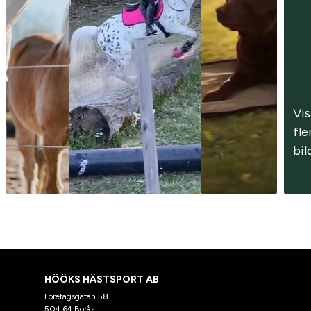
Vis
fler
bil
HÖÖKS HÄSTSPORT AB
Företagsgatan 58
504 64 Borås