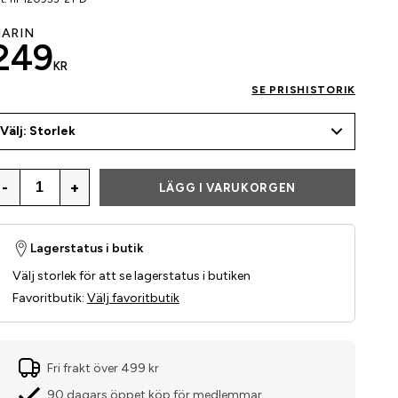
ARIN
249
KR
SE PRISHISTORIK
Välj: Storlek
-
+
LÄGG I VARUKORGEN
Lagerstatus i butik
Välj storlek för att se lagerstatus i butiken
Favoritbutik
:
Välj favoritbutik
Fri frakt över 499 kr
90 dagars öppet köp för medlemmar