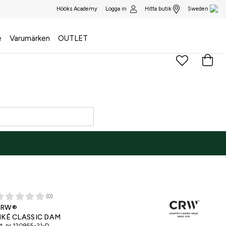
Logga in
Hitta butik
Hööks Academy
Sweden
e
Varumärken
OUTLET
(0)
CRW®
IKÉ CLASSIC DAM
t. nr
120955-21-D