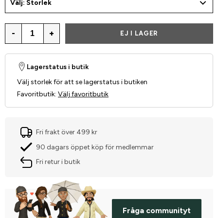
Välj: Storlek
-
+
EJ I LAGER
Lagerstatus i butik
Välj storlek för att se lagerstatus i butiken
Favoritbutik
:
Välj favoritbutik
Fri frakt över 499 kr
90 dagars öppet köp för medlemmar
Fri retur i butik
Fråga communityt