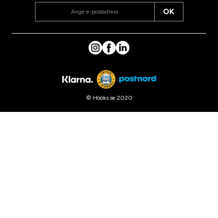
OK
© Hööks.se 2020