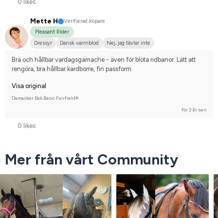
0 likes
Mette H
Verifierad köpare
Pleasant Rider
Dressyr
Dansk varmblod
Nej, jag tävlar inte
Bra och hållbar vardagsgamache - även för blöta ridbanor. Lätt att 
rengöra, bra hållbar kardborre, fin passform.
Visa original
Damasker Bak Basic Fairfield®
för 2 år sen
0 likes
Mer från vårt Community