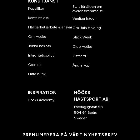
KUNDTJÄNST
EU:s försäkran om
Köpvillkor
överensstämmelse
Kontakta oss
Vanliga frågor
Hållbarhetsarbete & ansvar
Om Jula Holding
Om Hööks
Black Week
Jobba hos oss
Club Hööks
Integritetspolicy
Giftcard
Cookies
Ångra köp
Hitta butik
INSPIRATION
HÖÖKS
HÄSTSPORT AB
Hööks Academy
Företagsgatan 58
504 64 Borås
Sweden
PRENUMERERA PÅ VÅRT NYHETSBREV