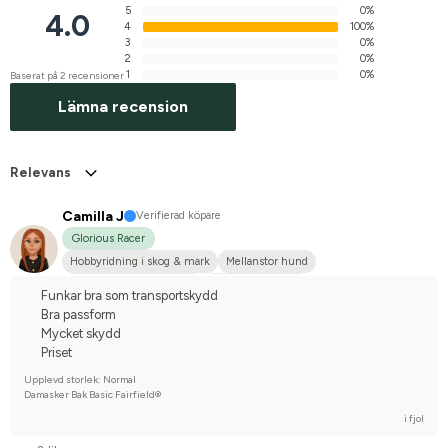
5
0%
4.0
4
100%
3
0%
2
0%
1
0%
Baserat på 2 recensioner
Lämna recension
Relevans
Camilla J
Verifierad köpare
Glorious Racer
Hobbyridning i skog & mark
Mellanstor hund
Svenskt varmblod (SWB)
Nej, jag tävlar inte
Funkar bra som transportskydd
Bra passform
Mycket skydd
Priset
Upplevd storlek: Normal
Damasker Bak Basic Fairfield®
i fjol