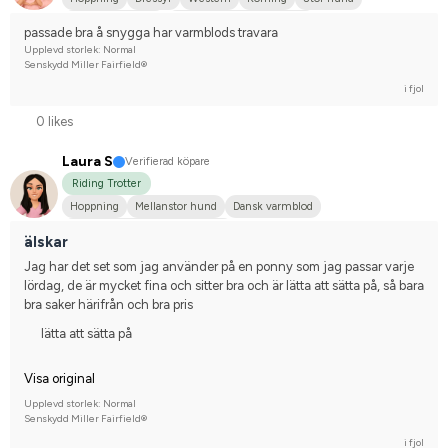
Varmblodstravare
Tävlingsrider på hobbynivå
passade bra å snygga har varmblods travara
Upplevd storlek: Normal
Senskydd Miller Fairfield®
i fjol
0 likes
Laura S
Verifierad köpare
Riding Trotter
Hoppning
Mellanstor hund
Dansk varmblod
Tävlingsrider på avancerad nivå
älskar
Jag har det set som jag använder på en ponny som jag passar varje 
lördag, de är mycket fina och sitter bra och är lätta att sätta på, så bara 
bra saker härifrån och bra pris
lätta att sätta på
Visa original
Upplevd storlek: Normal
Senskydd Miller Fairfield®
i fjol