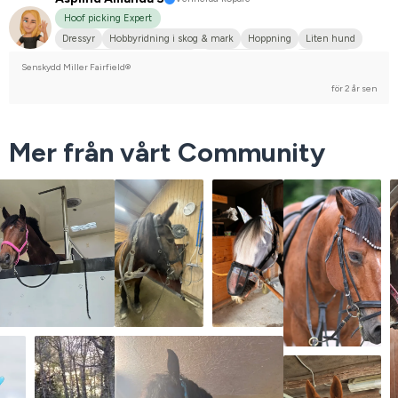
Hoof picking Expert
Dressyr
Hobbyridning i skog & mark
Hoppning
Liten hund
Holländskt varmblod (KWPN)
Varmblodstravare
Islandshäst
Senskydd Miller Fairfield®
Nej, jag tävlar inte
för 2 år sen
Mer från vårt Community