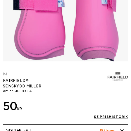
(5)
FAIRFIELD®
SENSKYDD MILLER
Art. nr
610589-54
50
KR
SE PRISHISTORIK
Storlek: Full
Ej i lager