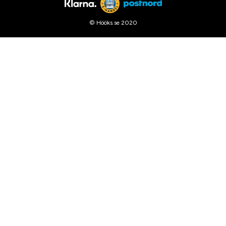
© Hööks.se 2020