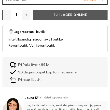
-
+
EJ I LAGER ONLINE
Lagerstatus i butik
Inte tillgänglig i någon av 51 butiker
Favoritbutik
:
Välj favoritbutik
Fri frakt över 499 kr
90 dagars öppet köp för medlemmar
Fri retur i butik
Laura S
Framröstad topprecension
Jag har det set som jag använder på en ponny som jag passar 
varje lördag, de är mycket fina och sitter bra och är lätta att 