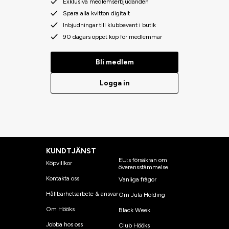
Exklusiva medlemserbjudanden
Spara alla kvitton digitalt
Inbjudningar till klubbevent i butik
90 dagars öppet köp för medlemmar
Bli medlem
Logga in
KUNDTJÄNST
EU:s försäkran om
Köpvillkor
överensstämmelse
Kontakta oss
Vanliga frågor
Hållbarhetsarbete & ansvar
Om Jula Holding
Om Hööks
Black Week
Jobba hos oss
Club Hööks