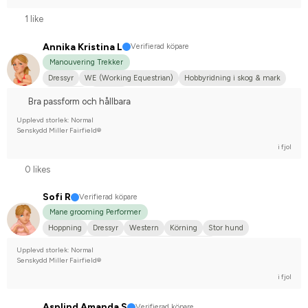
1 like
Annika Kristina L
Verifierad köpare
Manouvering Trekker
Dressyr
WE (Working Equestrian)
Hobbyridning i skog & mark
Stor hund
Lusitano
Bra passform och hållbara
Upplevd storlek: Normal
Senskydd Miller Fairfield®
i fjol
0 likes
Sofi R
Verifierad köpare
Mane grooming Performer
Hoppning
Dressyr
Western
Körning
Stor hund
Varmblodstravare
Tävlingsrider på hobbynivå
Upplevd storlek: Normal
Senskydd Miller Fairfield®
i fjol
Asplind Amanda S
Verifierad köpare