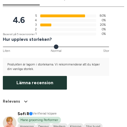
5
80%
4.6
4
0%
3
20%
2
0%
1
0%
Baserat på 5 recensioner
Hur upplevs storleken?
Liten
Normal
Stor
Produkten är lagom i storlekarna. Vi rekommenderar att du köper
din vanliga storlek.
Lämna recension
Relevans
Sofi R
Verifierad köpare
Mane grooming Performer
Hoppning
Dressyr
Western
Körning
Stor hund