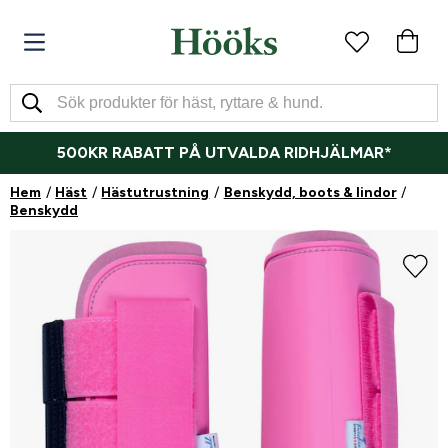
500KR RABATT PÅ UTVALDA RIDHJÄLMAR*
Hem
Häst
Hästutrustning
Benskydd, boots & lindor
Benskydd