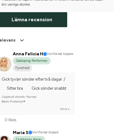
din vanliga storlek.
Lämna recension
elevans
Anna Felicia H
Verifierad köpare
Galloping Performer
Fjordhäst
Gick tyvärr sönder efter två dagar :/
Sitter bra
Gick sönder snabbt
Upplevd storlek: Normal
Boots Protector®
förra v.
0 likes
Maria S
Verifierad köpare
Outdoorsy Racer