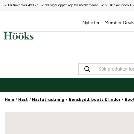
Fri frakt över 499 kr
90 dagar öppet köp för medlemmar
Vi skickar inom 1-
Nyheter
Member Deal
Hem
Häst
Hästutrustning
Benskydd, boots & lindor
Boo