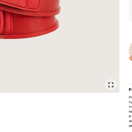
P
Pr
ny
m
ka
är
sa
pa