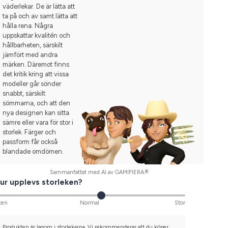
väderlekar. De är lätta att
ta på och av samt lätta att
hålla rena. Några
uppskattar kvalitén och
hållbarheten, särskilt
jämfört med andra
märken. Däremot finns
det kritik kring att vissa
modeller går sönder
snabbt, särskilt
sömmarna, och att den
nya designen kan sitta
sämre eller vara för stor i
storlek. Färger och
passform får också
blandade omdömen.
Sammanfattat med AI av GAMIFIERA.®
ur upplevs storleken?
ten
Normal
Stor
Produkten är lagom i storlekarna. Vi rekommenderar att du köper