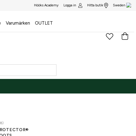
Logga in
Hitta butik
Hööks Academy
Sweden
e
Varumärken
OUTLET
28)
ROTECTOR®
OOTS