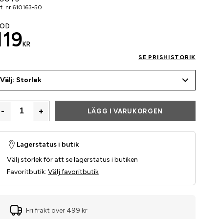
t. nr
610163-50
ÖD
119
KR
SE PRISHISTORIK
Välj: Storlek
-
+
LÄGG I VARUKORGEN
Lagerstatus i butik
Välj storlek för att se lagerstatus i butiken
Favoritbutik
:
Välj favoritbutik
Fri frakt över 499 kr