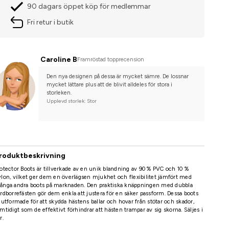
90 dagars öppet köp för medlemmar
Fri retur i butik
Caroline B
Framröstad topprecension
Den nya designen på dessa är mycket sämre. De lossnar 
mycket lättare plus att de blivit alldeles för stora i 
storleken.
Upplevd storlek: Stor
roduktbeskrivning
otector Boots är tillverkade av en unik blandning av 90 % PVC och 10 %
lon, vilket ger dem en överlägsen mjukhet och flexibilitet jämfört med
ånga andra boots på marknaden. Den praktiska knäppningen med dubbla
rdborrefästen gör dem enkla att justera för en säker passform. Dessa boots
 utformade för att skydda hästens ballar och hovar från stötar och skador,
mtidigt som de effektivt förhindrar att hästen trampar av sig skorna. Säljes i
r.