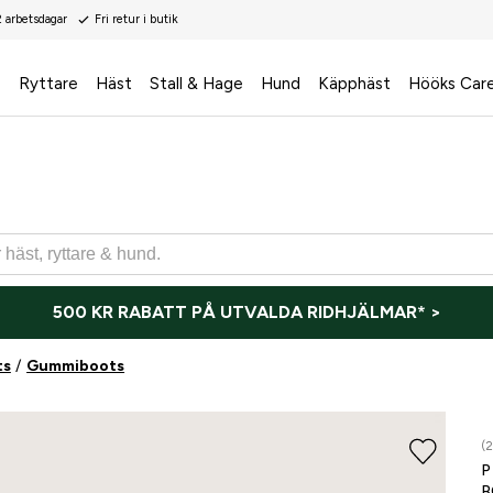
2 arbetsdagar
Fri retur i butik
s
Ryttare
Häst
Stall & Hage
Hund
Käpphäst
Hööks Car
500 KR RABATT PÅ UTVALDA RIDHJÄLMAR* >
ts
Gummiboots
(
P
B