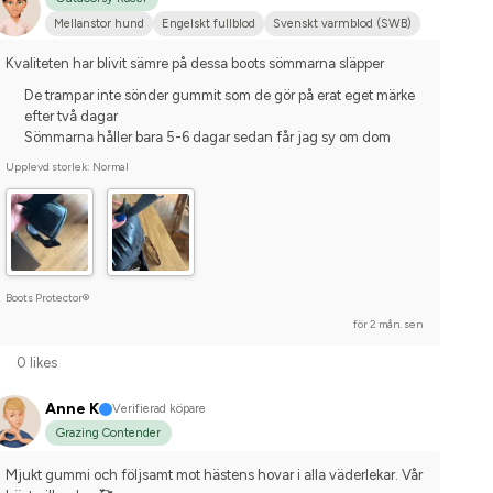
Mellanstor hund
Engelskt fullblod
Svenskt varmblod (SWB)
Kvaliteten har blivit sämre på dessa boots sömmarna släpper
De trampar inte sönder gummit som de gör på erat eget märke
efter två dagar
Sömmarna håller bara 5-6 dagar sedan får jag sy om dom
Upplevd storlek: Normal
Boots Protector®
för 2 mån. sen
0 likes
Anne K
Verifierad köpare
Grazing Contender
Mjukt gummi och följsamt mot hästens hovar i alla väderlekar. Vår 