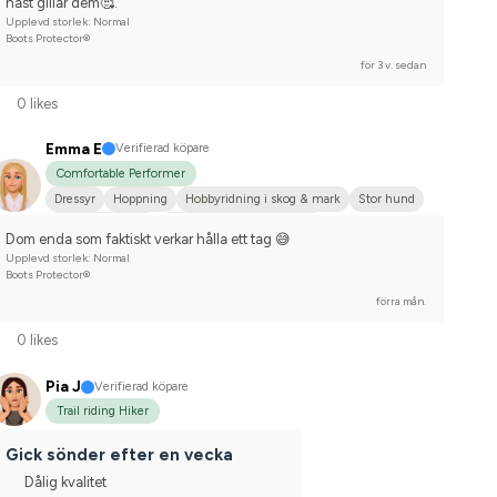
häst gillar dem🥰.
Upplevd storlek: Normal
Boots Protector®
för 3 v. sedan
0 likes
Emma E
Verifierad köpare
Comfortable Performer
Dressyr
Hoppning
Hobbyridning i skog & mark
Stor hund
Engelskt fullblod
Tävlingsrider på hobbynivå
Dom enda som faktiskt verkar hålla ett tag 😅
Upplevd storlek: Normal
Boots Protector®
förra mån.
0 likes
Pia J
Verifierad köpare
Trail riding Hiker
Gick sönder efter en vecka
Dålig kvalitet