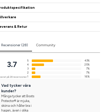
roduktspecifikation
illverkare
everans & Retur
Recensioner (28)
Community
5
43%
3.7
4
25%
3
7%
2
7%
1
18%
serat på 28 recensioner
Vad tycker våra
kunder?
Många tycker att Boots
Protector® är mjuka,
sköna och håller bra i
hagen, även i olika