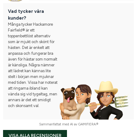
Vad tycker våra
kunder?
Många tycker Hackamore
Fairfield® är ett
toppenbettlöst alternativ
som är mjukt och skönt för
hästen. Det är enkelt att
anpassa och fungerar bra
även för hästar som normalt
är känsliga. Några nämner
att lädret kan kännas lite
stelt i början men mjuknar
med tiden. Vissa har noterat
att ringarna ibland kan
vända sig vid tygeltag, men
annars är det ett smidigt
och skonsamt val.
Sammanfattat med AI av GAMIFIERA.®
VISA ALLA RECENSIONER