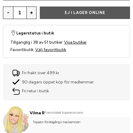
-
+
EJ I LAGER ONLINE
Lagerstatus i butik
Tillgänglig i 38 av 51 butiker
Visa butiker
Favoritbutik
:
Välj favoritbutik
Fri frakt över 499 kr
90 dagars öppet köp för medlemmar
Fri retur i butik
Vilma R
Framröstad topprecension
Toppen förstagångs-hackamore!