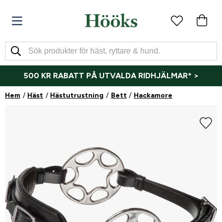
500 KR RABATT PÅ UTVALDA RIDHJÄLMAR* >
Hem
Häst
Hästutrustning
Bett
Hackamore