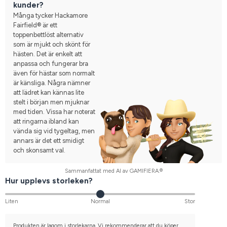
kunder?
Många tycker Hackamore
Fairfield® är ett
toppenbettlöst alternativ
som är mjukt och skönt för
hästen. Det är enkelt att
anpassa och fungerar bra
även för hästar som normalt
är känsliga. Några nämner
att lädret kan kännas lite
stelt i början men mjuknar
med tiden. Vissa har noterat
att ringarna ibland kan
vända sig vid tygeltag, men
annars är det ett smidigt
och skonsamt val.
Sammanfattat med AI av GAMIFIERA.®
Hur upplevs storleken?
Liten
Normal
Stor
Produkten är lagom i storlekarna. Vi rekommenderar att du köper