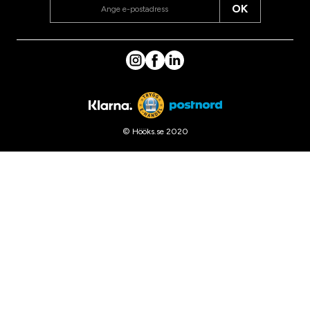
OK
© Hööks.se 2020