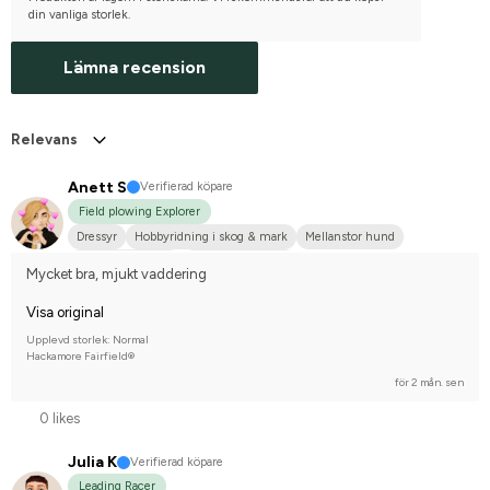
din vanliga storlek.
Lämna recension
Relevans
Anett S
Verifierad köpare
Field plowing Explorer
Dressyr
Hobbyridning i skog & mark
Mellanstor hund
Varmblodstravare
Nej, jag tävlar inte
Mycket bra, mjukt vaddering
Visa original
Upplevd storlek: Normal
Hackamore Fairfield®
för 2 mån. sen
0 likes
Julia K
Verifierad köpare
Leading Racer