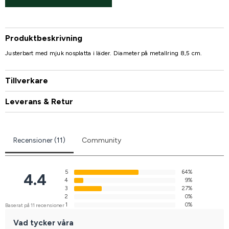
Produktbeskrivning
Justerbart med mjuk nosplatta i läder. Diameter på metallring 8,5 cm.
Tillverkare
Leverans & Retur
Recensioner (11)
Community
5
64%
4.4
4
9%
3
27%
2
0%
1
0%
Baserat på 11 recensioner
Vad tycker våra