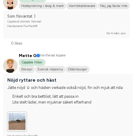
Hobbyridning i skog & mark
Varmblodstravare
Nej, jag tävlar inte
Som förväntat :)
Upplevd storlek: Normal
Hackamore Fairfield®
för 4 mån. sen
0 likes
Mette G
Verifierad köpare
Capable Hiker
Dressyr
Svensk ridponny
Oldenburger
Tävlingsrider på avancerad nivå
Nöjd ryttare och häst
Jätte nöjd ☺️ och hästen verkade också nöjd, fin och mjuk att rida
Enkelt och bra bettlöst, lätt att passa in
Lite stelt läder, men mjuknar säkert efterhand
Hackamore Fairfield®