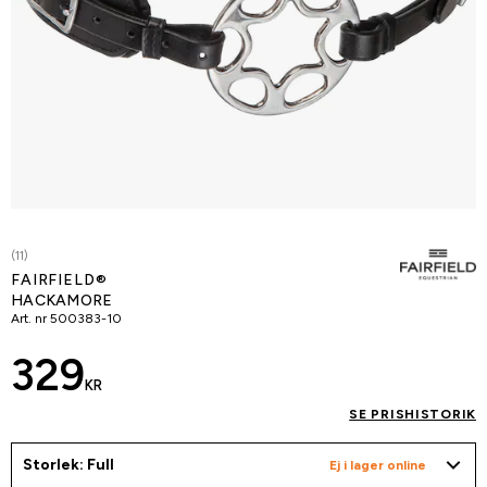
(11)
FAIRFIELD®
HACKAMORE
Art. nr
500383-10
329
KR
SE PRISHISTORIK
Storlek: Full
Ej i lager online