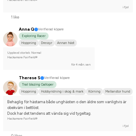
i fjol
1 like
Anna Q
Verifierad köpare
Exploring Racer
Hoppning
Dressyr
Annan häst
Upplevd storlek: Normal
Hackamore Fairfield®
för 4 mån. sen
Therese S
Verifierad köpare
Trail blazing Galloper
Hoppning
Hobbyridning i skog & mark
Körning
Mellanstor hund
Varmblodstravare
Annan häst
Tävlingsrider på hobbynivå
Behaglig för hästarna både unghästen o den äldre som vanligtvis är 
obekväm i bettlöst.
Dock har det tendens att vända sig vid tygeltag.
Hackamore Fairfield®
i fjol
0 likes