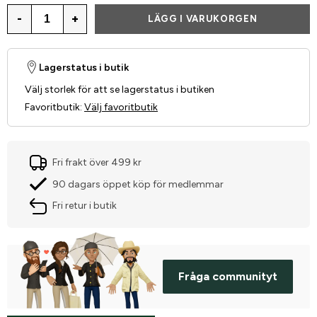
-
+
LÄGG I VARUKORGEN
Lagerstatus i butik
Välj storlek för att se lagerstatus i butiken
Favoritbutik
:
Välj favoritbutik
Fri frakt över 499 kr
90 dagars öppet köp för medlemmar
Fri retur i butik
Fråga communityt