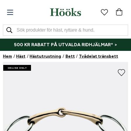
500 KR RABATT PÅ UTVALDA RIDHJÄLMAR* >
Hem
Häst
Hästutrustning
Bett
Tvådelat tränsbett
ONLINE ONLY