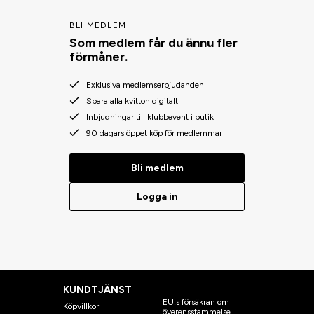
BLI MEDLEM
Som medlem får du ännu fler
förmåner.
Exklusiva medlemserbjudanden
Spara alla kvitton digitalt
Inbjudningar till klubbevent i butik
90 dagars öppet köp för medlemmar
Bli medlem
Logga in
KUNDTJÄNST
EU:s försäkran om
Köpvillkor
överensstämmelse