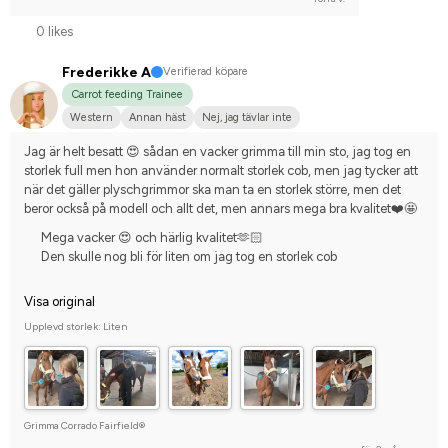
0 likes
Frederikke A
Verifierad köpare
Carrot feeding Trainee
Western
Annan häst
Nej, jag tävlar inte
Jag är helt besatt 😍 sådan en vacker grimma till min sto, jag tog en 
storlek full men hon använder normalt storlek cob, men jag tycker att 
när det gäller plyschgrimmor ska man ta en storlek större, men det 
beror också på modell och allt det, men annars mega bra kvalitet❤️🤩
Mega vacker 😍 och härlig kvalitet🫶🏻
Den skulle nog bli för liten om jag tog en storlek cob
Visa original
Upplevd storlek: Liten
Grimma Corrado Fairfield®