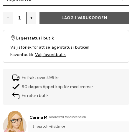
-
+
LÄGG I VARUKORGEN
Lagerstatus i butik
Välj storlek för att se lagerstatus i butiken
Favoritbutik
:
Välj favoritbutik
Fri frakt över 499 kr
90 dagars öppet köp för medlemmar
Fri retur i butik
Carina M
Framröstad topprecension
Snygg och välsittande