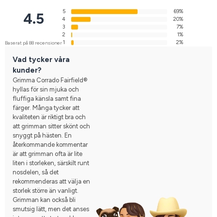
5
69%
4.5
4
20%
3
7%
2
1%
1
2%
Baserat på 88 recensioner
Vad tycker våra
kunder?
Grimma Corrado Fairfield®
hyllas för sin mjuka och
fluffiga känsla samt fina
färger. Många tycker att
kvaliteten är riktigt bra och
att grimman sitter skönt och
snyggt på hästen. En
återkommande kommentar
är att grimman ofta är lite
liten i storleken, särskilt runt
nosdelen, så det
rekommenderas att välja en
storlek större än vanligt.
Grimman kan också bli
smutsig lätt, men det anses