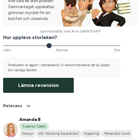
inte vara ett stort problem.
Sammantaget uppskattas
grimman mycket för sin
komfort och utseende.
Sammanfattat med AI av GAMIFIERA.®
Hur upplevs storleken?
Liten
Normal
Stor
Produkten är lagom i storlekarna. Vi rekommenderar att du köper
din vanliga storlek.
Lämna recension
Relevans
Amanda B
Superior Cadet
Dressyr
WE (Working Equestrian)
Hoppning
Mellanstor hund