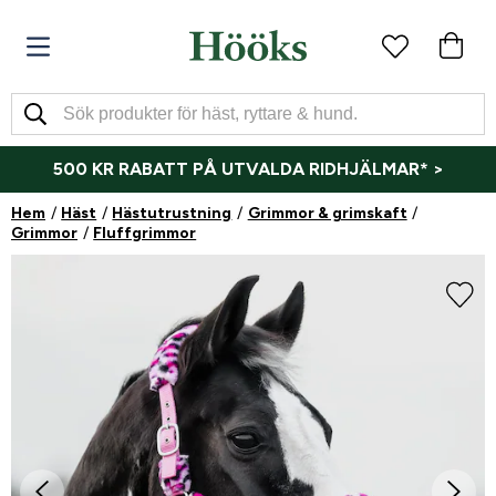
500 KR RABATT PÅ UTVALDA RIDHJÄLMAR* >
Hem
Häst
Hästutrustning
Grimmor & grimskaft
Grimmor
Fluffgrimmor