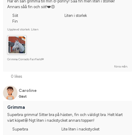
Har en sån grimma till min d-ponny! Såå fin men liten i storlek! 
Annars såå fin och söt!❤️😍
Söt
Liten i storlek
Fin
Upplevd storlek: Liten
Grimma Corrado Fairfield®
förra mån.
0 likes
Caroline
Gäst
Grimma
Superbra grimma! Sitter bra på hästen, fin och väldigt bra. Helt klart 
värt köpet🤩 Ngt liten i nackstycket annars toppen!
Superbra
Lite liten i nackstycket