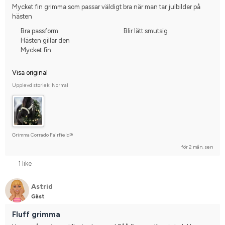
Kallblodstravare
Tävlingsrider på hobbynivå
Mycket fin grimma som passar väldigt bra när man tar julbilder på 
hästen
Bra passform
Blir lätt smutsig
Hästen gillar den
Mycket fin
Visa original
Upplevd storlek: Normal
Grimma Corrado Fairfield®
för 2 mån. sen
1 like
Astrid
Gäst
Fluff grimma