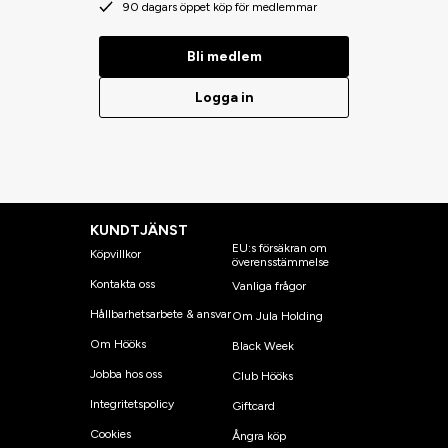
90 dagars öppet köp för medlemmar
Bli medlem
Logga in
KUNDTJÄNST
EU:s försäkran om
Köpvillkor
överensstämmelse
Kontakta oss
Vanliga frågor
Hållbarhetsarbete & ansvar
Om Jula Holding
Om Hööks
Black Week
Jobba hos oss
Club Hööks
Integritetspolicy
Giftcard
Cookies
Ångra köp