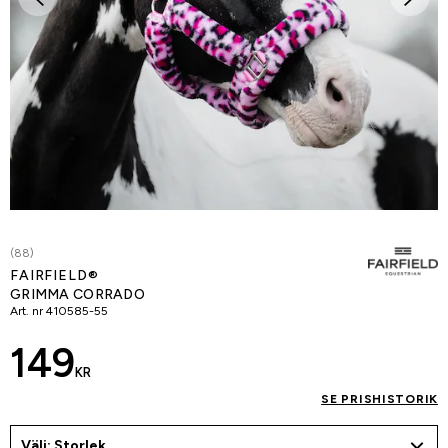
(88)
FAIRFIELD®
GRIMMA CORRADO
Art. nr
410585-55
149
KR
SE PRISHISTORIK
Välj: Storlek