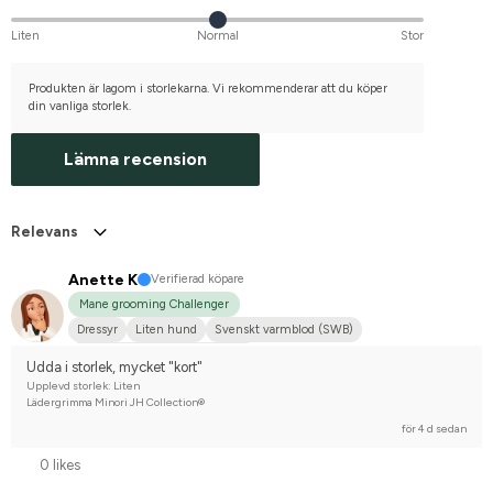
Liten
Normal
Stor
Produkten är lagom i storlekarna. Vi rekommenderar att du köper
din vanliga storlek.
Lämna recension
Relevans
Anette K
Verifierad köpare
Mane grooming Challenger
Dressyr
Liten hund
Svenskt varmblod (SWB)
Tävlingsrider på avancerad nivå
Udda i storlek, mycket "kort"
Upplevd storlek: Liten
Lädergrimma Minori JH Collection®
för 4 d sedan
0 likes