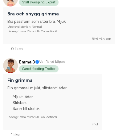
Stall sweeping Expert
Bra och snygg grimma
Bra passform som sitter bra. Mjuk.
Upplevd storlek: Normal
Lädergrimma Minori JH Collection®
för 6 mån. sen
0 likes
Emma D
Verifierad köpare
Carrot feeding Trotter
Fin grimma
Fin grimma i mjukt, slitstarkt läder.
Mjukt läder
Slitstark
Sann till storlek
Lädergrimma Minori JH Collection®
i fjol
1 like