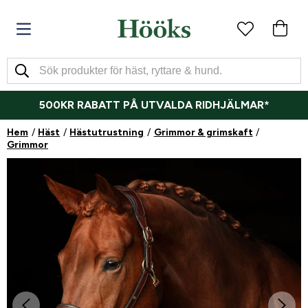
500KR RABATT PÅ UTVALDA RIDHJÄLMAR*
Hem
Häst
Hästutrustning
Grimmor & grimskaft
Grimmor