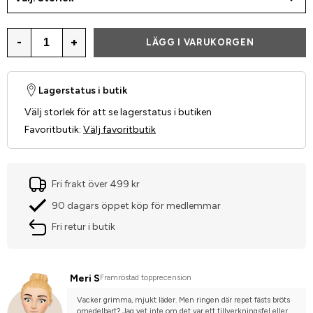
-
+
LÄGG I VARUKORGEN
Lagerstatus i butik
Välj storlek för att se lagerstatus i butiken
Favoritbutik
:
Välj favoritbutik
Fri frakt över 499 kr
90 dagars öppet köp för medlemmar
Fri retur i butik
Meri S
Framröstad topprecension
Vacker grimma, mjukt läder. Men ringen där repet fästs bröts 
omedelbart? Jag vet inte om det var ett tillverkningsfel eller 