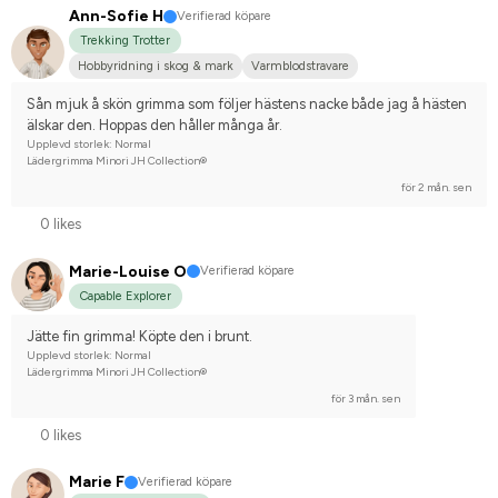
Ann-Sofie H
Verifierad köpare
Trekking Trotter
Hobbyridning i skog & mark
Varmblodstravare
Sån mjuk å skön grimma som följer hästens nacke både jag å hästen 
älskar den. Hoppas den håller många år.
Upplevd storlek: Normal
Lädergrimma Minori JH Collection®
för 2 mån. sen
0 likes
Marie-Louise O
Verifierad köpare
Capable Explorer
Jätte fin grimma! Köpte den i brunt.
Upplevd storlek: Normal
Lädergrimma Minori JH Collection®
för 3 mån. sen
0 likes
Marie F
Verifierad köpare