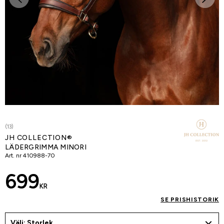
(13)
JH COLLECTION®
LÄDERGRIMMA MINORI
Art. nr
410988-70
699
KR
SE PRISHISTORIK
Välj: Storlek