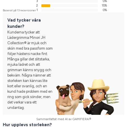
3
0%
2
15%
1
0%
Baserat på 13 recensioner
Vad tycker våra
kunder?
Kunderna tycker att
Lädergrimma Minori JH
Collection® är mjuk och
skön med bra passform som
följer hästens nacke fint.
Många gillar det slitstarka,
mjuka lädret och att
grimman känns snygg och
bekväm. Några nämner att
storleken kan kännas lite
kort eller ovanlig, och en
kund hade problem med en
ring som gick sönder, men
det verkar vara ett
undantag.
Sammanfattat med AI av GAMIFIERA.®
Hur upplevs storleken?