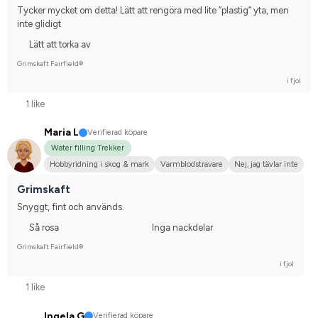
Tycker mycket om detta! Lätt att rengöra med lite ”plastig” yta, men 
inte glidigt
Lätt att torka av
Grimskaft Fairfield®
i fjol
1 like
Maria L
Verifierad köpare
Water filling Trekker
Hobbyridning i skog & mark
Varmblodstravare
Nej, jag tävlar inte
Grimskaft
Snyggt, fint och används.
Så rosa
Inga nackdelar
Grimskaft Fairfield®
i fjol
1 like
Ingela G
Verifierad köpare