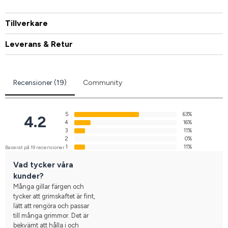
Tillverkare
Leverans & Retur
Recensioner (19)
Community
5
63%
4.2
4
16%
3
11%
2
0%
1
11%
Baserat på 19 recensioner
Vad tycker våra
kunder?
Många gillar färgen och
tycker att grimskaftet är fint,
lätt att rengöra och passar
till många grimmor. Det är
bekvämt att hålla i och