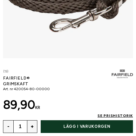
(19)
FAIRFIELD®
GRIMSKAFT
Art. nr
420054-80-00000
89,90
KR
SE PRISHISTORIK
-
+
LÄGG I VARUKORGEN