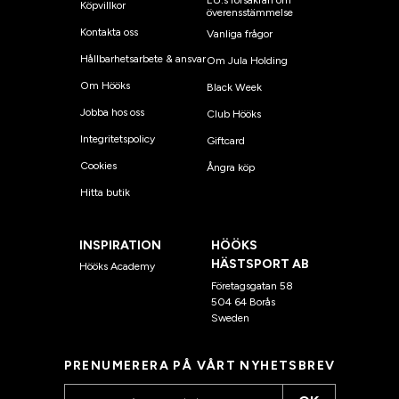
EU:s försäkran om
Köpvillkor
överensstämmelse
Kontakta oss
Vanliga frågor
Hållbarhetsarbete & ansvar
Om Jula Holding
Om Hööks
Black Week
Jobba hos oss
Club Hööks
Integritetspolicy
Giftcard
Cookies
Ångra köp
Hitta butik
INSPIRATION
HÖÖKS
HÄSTSPORT AB
Hööks Academy
Företagsgatan 58
504 64 Borås
Sweden
PRENUMERERA PÅ VÅRT NYHETSBREV