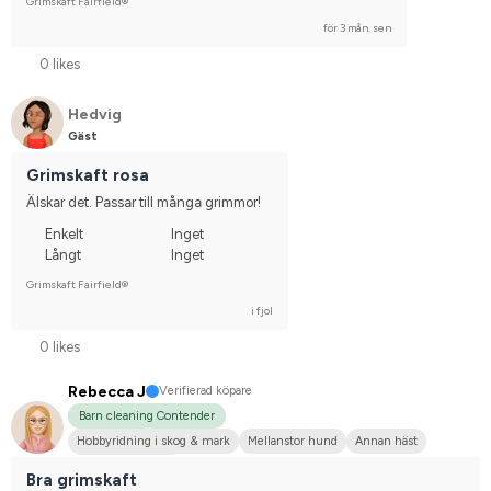
Grimskaft Fairfield®
för 3 mån. sen
0 likes
Hedvig
Gäst
Grimskaft rosa
Älskar det. Passar till många grimmor!
Enkelt
Inget
Långt
Inget
Grimskaft Fairfield®
i fjol
0 likes
Rebecca J
Verifierad köpare
Barn cleaning Contender
Hobbyridning i skog & mark
Mellanstor hund
Annan häst
Nej, jag tävlar inte
Bra grimskaft