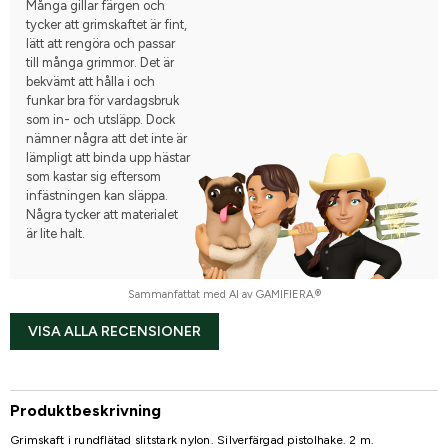
Många gillar färgen och
tycker att grimskaftet är fint,
lätt att rengöra och passar
till många grimmor. Det är
bekvämt att hålla i och
funkar bra för vardagsbruk
som in- och utsläpp. Dock
nämner några att det inte är
lämpligt att binda upp hästar
som kastar sig eftersom
infästningen kan släppa.
Några tycker att materialet
är lite halt.
Sammanfattat med AI av GAMIFIERA.®
VISA ALLA RECENSIONER
Produktbeskrivning
Grimskaft i rundflätad slitstark nylon. Silverfärgad pistolhake. 2 m.