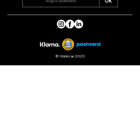
OK
© Hööks.se 2020