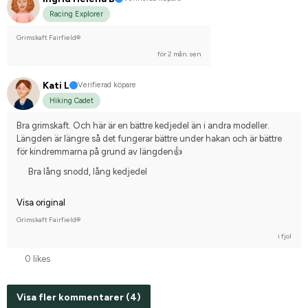
Racing Explorer
Grimskaft Fairfield®
för 2 mån. sen
Kati L
Verifierad köpare
Hiking Cadet
Bra grimskaft. Och här är en bättre kedjedel än i andra modeller. 
Längden är längre så det fungerar bättre under hakan och är bättre 
för kindremmarna på grund av längden👍
Bra lång snodd, lång kedjedel
Visa original
Grimskaft Fairfield®
i fjol
0 likes
Visa fler kommentarer (4)