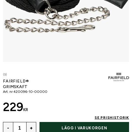
(9)
FAIRFIELD®
GRIMSKAFT
Art. nr
420096-10-00000
229
KR
SE PRISHISTORIK
-
+
LÄGG I VARUKORGEN