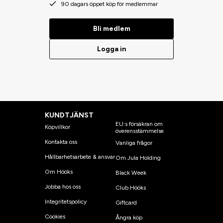
90 dagars öppet köp för medlemmar
Bli medlem
Logga in
KUNDTJÄNST
EU:s försäkran om
Köpvillkor
överensstämmelse
Kontakta oss
Vanliga frågor
Hållbarhetsarbete & ansvar
Om Jula Holding
Om Hööks
Black Week
Jobba hos oss
Club Hööks
Integritetspolicy
Giftcard
Cookies
Ångra köp