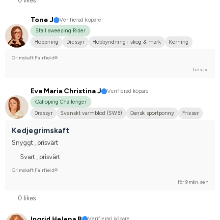
0 likes
Tone J
Verifierad köpare
Stall sweeping Rider
Hoppning
Dressyr
Hobbyridning i skog & mark
Körning
Distansritt
Liten hund
Kallblodstravare
Grimskaft Fairfield®
Tävlingsrider på hobbynivå
förra v.
Eva Maria Christina J
Verifierad köpare
Galloping Challenger
Dressyr
Svenskt varmblod (SWB)
Dansk sportponny
Frieser
Korsning med halvblod
Svensk ridponny
Kedjegrimskaft
Tävlingsrider på hobbynivå
Snyggt , prisvärt
Svart , prisvärt
Grimskaft Fairfield®
för 9 mån. sen
0 likes
Ingrid Helena B
Verifierad köpare