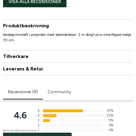
VISA ALLA RECENSIONER
Produktbeskrivning
Kedjegrimskaft i polyester med läderdetaljer, 2 m långt plus silverfägad kedja
70 cm.
Tillverkare
Leverans & Retur
Recensioner (9)
Community
5
67%
4.6
4
22%
3
11%
2
0%
1
0%
Baserat på 9 recensioner