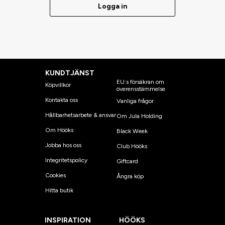
Logga in
KUNDTJÄNST
EU:s försäkran om
Köpvillkor
överensstämmelse
Kontakta oss
Vanliga frågor
Hållbarhetsarbete & ansvar
Om Jula Holding
Om Hööks
Black Week
Jobba hos oss
Club Hööks
Integritetspolicy
Giftcard
Cookies
Ångra köp
Hitta butik
INSPIRATION
HÖÖKS