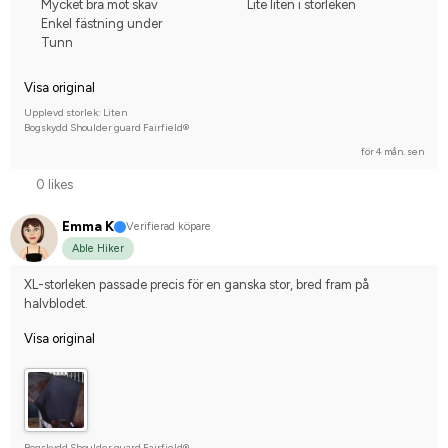
Mycket bra mot skav
Lite liten i storleken
Enkel fästning under
Tunn
Visa original
Upplevd storlek: Liten
Bogskydd Shoulder guard Fairfield®
för 4 mån. sen
0 likes
Emma K
Verifierad köpare
Able Hiker
XL-storleken passade precis för en ganska stor, bred fram på 
halvblodet.
Visa original
Bogskydd Shoulder guard Fairfield®