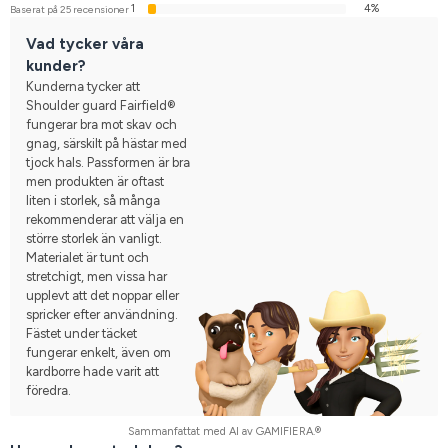
1
4%
Baserat på 25 recensioner
Vad tycker våra
kunder?
Kunderna tycker att
Shoulder guard Fairfield®
fungerar bra mot skav och
gnag, särskilt på hästar med
tjock hals. Passformen är bra
men produkten är oftast
liten i storlek, så många
rekommenderar att välja en
större storlek än vanligt.
Materialet är tunt och
stretchigt, men vissa har
upplevt att det noppar eller
spricker efter användning.
Fästet under täcket
fungerar enkelt, även om
kardborre hade varit att
föredra.
Sammanfattat med AI av GAMIFIERA.®