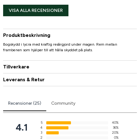
VISA ALLA RECENSIONER
Produktbeskrivning
Bogskydd i lycra med kraftig resårgjord under magen. Rem mellan
frambenen som hjälper till att hålla skyddet på plats.
Tillverkare
Leverans & Retur
Recensioner (25)
Community
5
40%
4.1
4
36%
3
20%
2
0%