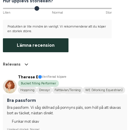
Hur upplevs storleken?
Liten
Normal
Stor
Produkten är lite mindre än vanligt. Vi rekommenderar att du köper
en storlek större.
Lämna recension
Relevans
Therese E
Verifierad köpare
Bucket filling Performer
Hoppning
Dressyr
Fälttävlan/Terräng
WE (Working Equestrian)
Hobbyridning i skog & mark
Liten hund
Annan häst
Bra passform
Tävlingsrider på hobbynivå
Bra passform. Vi såg skillnad på ponnyns päls, som höll på att skavas 
bort av täcket, nästan direkt.
Funkar mot skav
Upplevd storlek: Normal