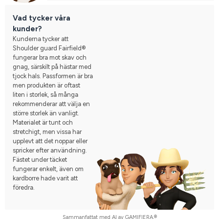
Vad tycker våra
kunder?
Kunderna tycker att
Shoulder guard Fairfield®
fungerar bra mot skav och
gnag, särskilt på hästar med
tjock hals. Passformen är bra
men produkten är oftast
liten i storlek, så många
rekommenderar att välja en
större storlek än vanligt.
Materialet är tunt och
stretchigt, men vissa har
upplevt att det noppar eller
spricker efter användning.
Fästet under täcket
fungerar enkelt, även om
kardborre hade varit att
föredra.
Sammanfattat med AI av GAMIFIERA.®