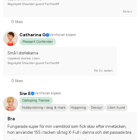
Bogskydd Shoulder guard Fairfield®
förra v.
0 likes
Catharina G
Verifierad köpare
Pleasant Contender
Små I storlekarna
Upplevd storlek: Liten
Bogskydd Shoulder guard Fairfield®
för 3 v. sedan
0 likes
Siw E
Verifierad köpare
Galloping Trainee
Hobbyridning i skog & mark
Hoppning
Dressyr
Liten hund
Varmblodstravare
Nej, jag tävlar inte
Bra
Fungerade super för min varmblod som fick skav efter innetäcken, 
hon använder 155 i täcken så tog X-Full i denna och det passade bra.