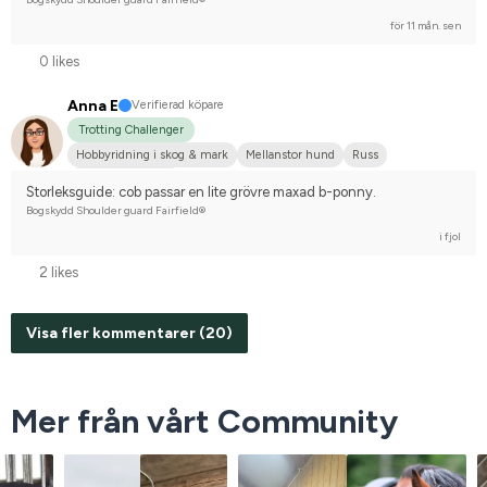
för 11 mån. sen
0 likes
Anna E
Verifierad köpare
Trotting Challenger
Hobbyridning i skog & mark
Mellanstor hund
Russ
Nej, jag tävlar inte
Storleksguide: cob passar en lite grövre maxad b-ponny.
Bogskydd Shoulder guard Fairfield®
i fjol
2 likes
Visa fler kommentarer (20)
Mer från vårt Community