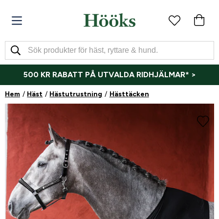
500 KR RABATT PÅ UTVALDA RIDHJÄLMAR* >
Hem
Häst
Hästutrustning
Hästtäcken