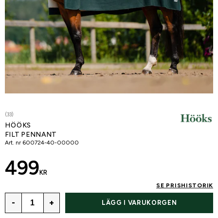
(33)
HÖÖKS
FILT PENNANT
Art. nr
600724-40-00000
499
KR
SE PRISHISTORIK
-
+
LÄGG I VARUKORGEN