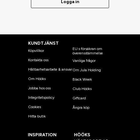
Logga in
KUNDTJÄNST
EU:s försäkran om
Köpvillkor
överensstämmelse
Kontakta oss
Vanliga frågor
Hållbarhetsarbete & ansvar
Om Jula Holding
Om Hööks
Black Week
Jobba hos oss
Club Hööks
Integritetspolicy
Giftcard
Cookies
Ångra köp
Hitta butik
INSPIRATION
HÖÖKS