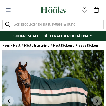
500KR RABATT PÅ UTVALDA RIDHJÄLMAR*
Hem
Häst
Hästutrustning
Hästtäcken
Fleecetäcken