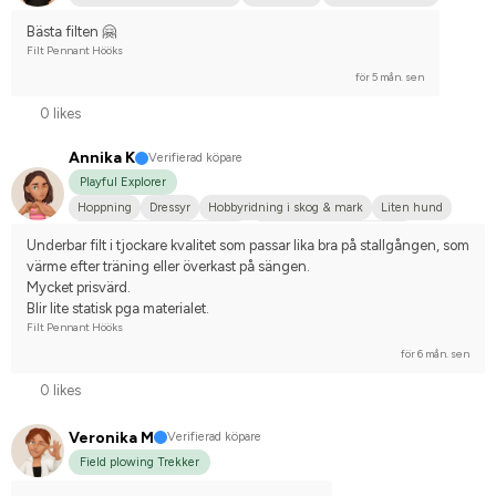
Bästa filten 🤗
Filt Pennant Hööks
för 5 mån. sen
0 likes
Annika K
Verifierad köpare
Playful Explorer
Hoppning
Dressyr
Hobbyridning i skog & mark
Liten hund
Holländskt varmblod (KWPN)
Tävlingsrider på hobbynivå
Underbar filt i tjockare kvalitet som passar lika bra på stallgången, som 
värme efter träning eller överkast på sängen. 
Mycket prisvärd. 
Blir lite statisk pga materialet.
Filt Pennant Hööks
för 6 mån. sen
0 likes
Veronika M
Verifierad köpare
Field plowing Trekker