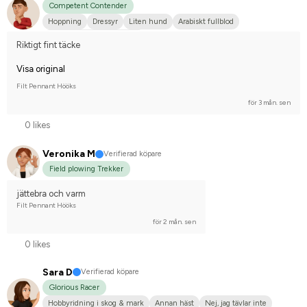
Competent Contender
Hoppning
Dressyr
Liten hund
Arabiskt fullblod
Tävlingsrider på hobbynivå
Riktigt fint täcke
Visa original
Filt Pennant Hööks
för 3 mån. sen
0 likes
Veronika M
Verifierad köpare
Field plowing Trekker
jättebra och varm
Filt Pennant Hööks
för 2 mån. sen
0 likes
Sara D
Verifierad köpare
Glorious Racer
Hobbyridning i skog & mark
Annan häst
Nej, jag tävlar inte