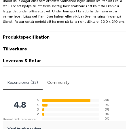
under kalla dagar eller som ett extra värmande lager under stalltäcket i kalla
stall. För att hjälpa till att torka svettig häst snabbare i ett kallt stall kan du
lägga det under ull/svettäcket. Under transport kan du ha den som extra
värme lager. Lägg det fram över halsen eller vik bak över halsringningen på
täcket. Passar också perfekt att ha med på kalla ridhusläktare. 200 x 210 cm.
Produktspecifikation
Tillverkare
Leverans & Retur
Recensioner (33)
Community
5
85%
4.8
4
9%
3
3%
2
3%
1
0%
Baserat på 33 recensioner
Vad tycker våra