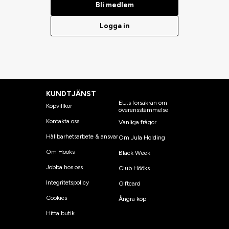
Bli medlem
Logga in
KUNDTJÄNST
EU:s försäkran om
Köpvillkor
överensstämmelse
Kontakta oss
Vanliga frågor
Hållbarhetsarbete & ansvar
Om Jula Holding
Om Hööks
Black Week
Jobba hos oss
Club Hööks
Integritetspolicy
Giftcard
Cookies
Ångra köp
Hitta butik