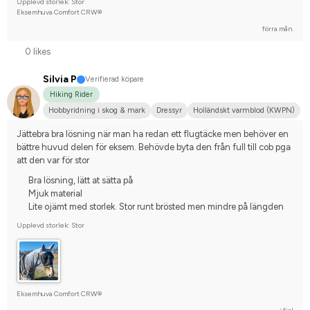
Upplevd storlek: Stor
Eksemhuva Comfort CRW®
förra mån.
0 likes
Silvia P
Verifierad köpare
Hiking Rider
Hobbyridning i skog & mark
Dressyr
Holländskt varmblod (KWPN)
Tävlingsrider på hobbynivå
Jättebra bra lösning när man ha redan ett flugtäcke men behöver en 
bättre huvud delen för eksem. Behövde byta den från full till cob pga 
att den var för stor
Bra lösning, lätt at sätta på
Mjuk material
Lite ojämt med storlek. Stor runt brösted men mindre på längden
Upplevd storlek: Stor
Eksemhuva Comfort CRW®