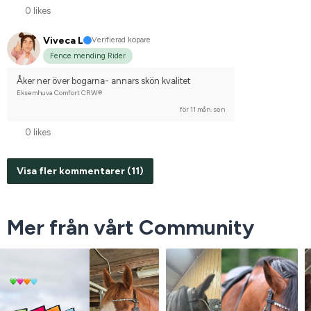
0 likes
Viveca L
Verifierad köpare
Fence mending Rider
Åker ner över bogarna- annars skön kvalitet
Eksemhuva Comfort CRW®
för 11 mån. sen
0 likes
Visa fler kommentarer (11)
Mer från vårt Community