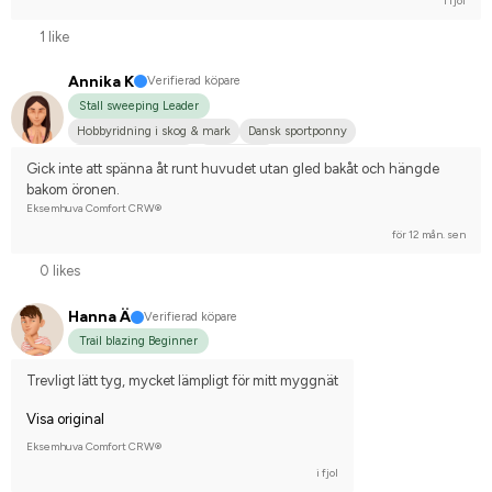
i fjol
1 like
Annika K
Verifierad köpare
Stall sweeping Leader
Hobbyridning i skog & mark
Dansk sportponny
Irländsk Sportponny
Annan häst
Gick inte att spänna åt runt huvudet utan gled bakåt och hängde 
bakom öronen.
Eksemhuva Comfort CRW®
för 12 mån. sen
0 likes
Hanna Ä
Verifierad köpare
Trail blazing Beginner
Trevligt lätt tyg, mycket lämpligt för mitt myggnät
Visa original
Eksemhuva Comfort CRW®
i fjol