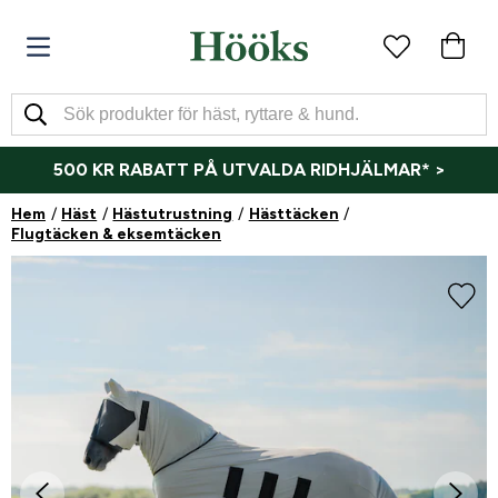
500 KR RABATT PÅ UTVALDA RIDHJÄLMAR* >
Hem
Häst
Hästutrustning
Hästtäcken
Flugtäcken & eksemtäcken