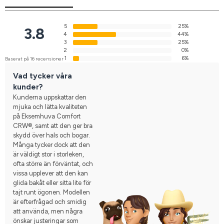
5
25%
3.8
4
44%
3
25%
2
0%
1
6%
Baserat på 16 recensioner
Vad tycker våra
kunder?
Kunderna uppskattar den
mjuka och lätta kvaliteten
på Eksemhuva Comfort
CRW®, samt att den ger bra
skydd över hals och bogar.
Många tycker dock att den
är väldigt stor i storleken,
ofta större än förväntat, och
vissa upplever att den kan
glida bakåt eller sitta lite för
tajt runt ögonen. Modellen
är efterfrågad och smidig
att använda, men några
önskar justeringar som