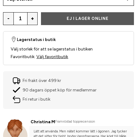
-
+
EJ I LAGER ONLINE
Lagerstatus i butik
Välj storlek för att se lagerstatus i butiken
Favoritbutik
:
Välj favoritbutik
Fri frakt över 499 kr
90 dagars öppet köp för medlemmar
Fri retur i butik
Christina M
Framröstad topprecension
Lätt att använda. Men nätet kommer lätt i ögonen. Jag tycker 
att det sitter för tight, bryter ögonfransarna. Har köpt till både 