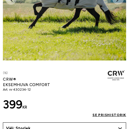
(16)
CRW®
EKSEMHUVA COMFORT
Art. nr
430234-12
399
KR
SE PRISHISTORIK
Välj: Storlek