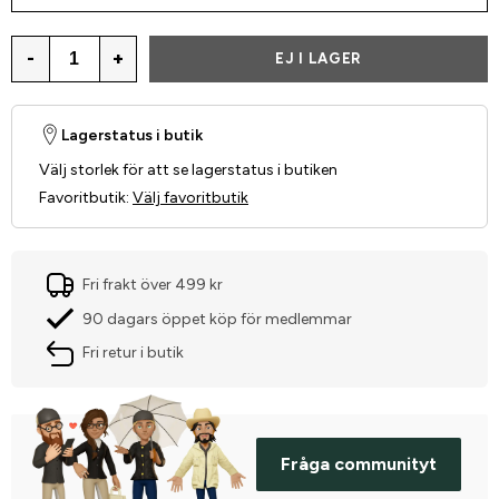
-
+
EJ I LAGER
Lagerstatus i butik
Välj storlek för att se lagerstatus i butiken
Favoritbutik
:
Välj favoritbutik
Fri frakt över 499 kr
90 dagars öppet köp för medlemmar
Fri retur i butik
Fråga communityt