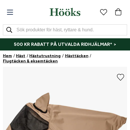
500 KR RABATT PÅ UTVALDA RIDHJÄLMAR* >
Hem
Häst
Hästutrustning
Hästtäcken
Flugtäcken & eksemtäcken