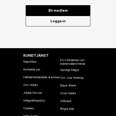
Bli medlem
Logga in
KUNDTJÄNST
EU:s försäkran om
Köpvillkor
överensstämmelse
Kontakta oss
Vanliga frågor
Hållbarhetsarbete & ansvar
Om Jula Holding
Om Hööks
Black Week
Jobba hos oss
Club Hööks
Integritetspolicy
Giftcard
Cookies
Ångra köp
Hitta butik