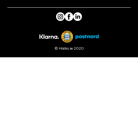
© Hööks.se 2020