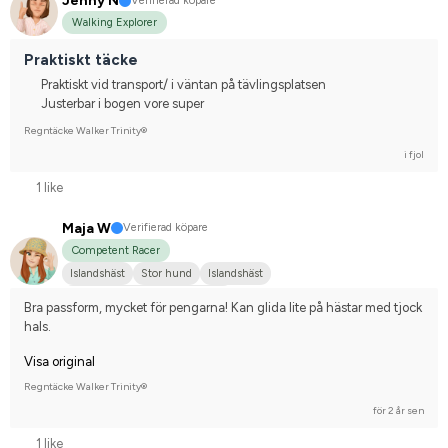
Jenny N
Verifierad köpare
Walking Explorer
Praktiskt täcke
Praktiskt vid transport/ i väntan på tävlingsplatsen
Justerbar i bogen vore super
Regntäcke Walker Trinity®
i fjol
1 like
Maja W
Verifierad köpare
Competent Racer
Islandshäst
Stor hund
Islandshäst
Tävlingsrider på avancerad nivå
Bra passform, mycket för pengarna! Kan glida lite på hästar med tjock 
hals.
Visa original
Regntäcke Walker Trinity®
för 2 år sen
1 like