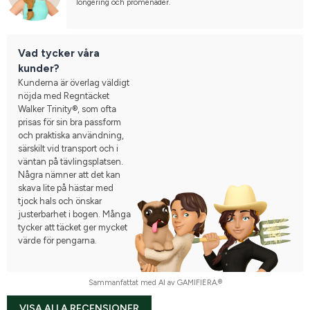
longering och promenader.
Vad tycker våra
kunder?
Kunderna är överlag väldigt
nöjda med Regntäcket
Walker Trinity®, som ofta
prisas för sin bra passform
och praktiska användning,
särskilt vid transport och i
väntan på tävlingsplatsen.
Några nämner att det kan
skava lite på hästar med
tjock hals och önskar
justerbarhet i bogen. Många
tycker att täcket ger mycket
värde för pengarna.
Sammanfattat med AI av GAMIFIERA.®
VISA ALLA RECENSIONER