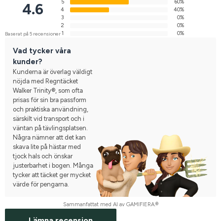
5
60%
4.6
4
40%
3
0%
2
0%
1
0%
Baserat på 5 recensioner
Vad tycker våra
kunder?
Kunderna är överlag väldigt
nöjda med Regntäcket
Walker Trinity®, som ofta
prisas för sin bra passform
och praktiska användning,
särskilt vid transport och i
väntan på tävlingsplatsen.
Några nämner att det kan
skava lite på hästar med
tjock hals och önskar
justerbarhet i bogen. Många
tycker att täcket ger mycket
värde för pengarna.
Sammanfattat med AI av GAMIFIERA.®
Lämna recension