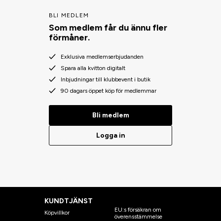
BLI MEDLEM
Som medlem får du ännu fler
förmåner.
Exklusiva medlemserbjudanden
Spara alla kvitton digitalt
Inbjudningar till klubbevent i butik
90 dagars öppet köp för medlemmar
Bli medlem
Logga in
KUNDTJÄNST
EU:s försäkran om
Köpvillkor
överensstämmelse