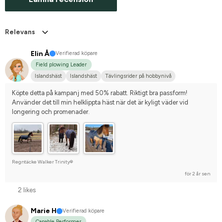
Relevans
Elin Å
Verifierad köpare
Field plowing Leader
Islandshäst
Islandshäst
Tävlingsrider på hobbynivå
Köpte detta på kampanj med 50% rabatt. Riktigt bra passform! 
Använder det till min helklippta häst när det är kyligt väder vid 
longering och promenader.
Regntäcke Walker Trinity®
för 2 år sen
2 likes
Marie H
Verifierad köpare
Capable Performer