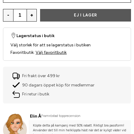
-
+
EJ I LAGER
Lagerstatus i butik
Välj storlek för att se lagerstatus i butiken
Favoritbutik
:
Välj favoritbutik
Fri frakt över 499 kr
90 dagars öppet köp för medlemmar
Fri retur i butik
Elin Å
Framröstad topprecension
Köpte detta på kampanj med 50% rabatt. Riktigt bra passform! 
Använder det till min helklippta häst när det är kyligt väder vid 