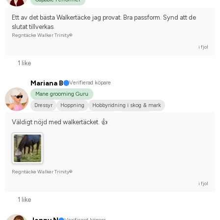
Ett av det bästa Walkertäcke jag provat. Bra passform. Synd att de 
slutat tillverkas
Regntäcke Walker Trinity®
i fjol
1 like
Mariana B
Verifierad köpare
Mane grooming Guru
Dressyr
Hoppning
Hobbyridning i skog & mark
Fälttävlan/Terräng
Liten hund
Annan häst
Väldigt nöjd med walkertäcket. 👍
Tävlingsrider på hobbynivå
Regntäcke Walker Trinity®
i fjol
1 like