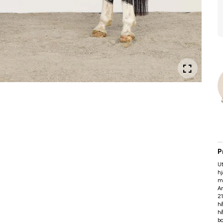
P
Ut
hj
me
An
21
hå
hå
bo