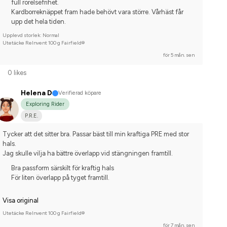
full rörelsefrihet.
Kardborreknäppet fram hade behövt vara större. Vårhäst får
upp det hela tiden.
Upplevd storlek: Normal
Utetäcke ReInvent 100 g Fairfield®
för 5 mån. sen
0 likes
Helena D
Verifierad köpare
Exploring Rider
P.R.E.
Tycker att det sitter bra. Passar bäst till min kraftiga PRE med stor 
hals.
Jag skulle vilja ha bättre överlapp vid stängningen framtill.
Bra passform särskilt för kraftig hals
För liten överlapp på tyget framtill.
Visa original
Utetäcke ReInvent 100 g Fairfield®
för 7 mån. sen