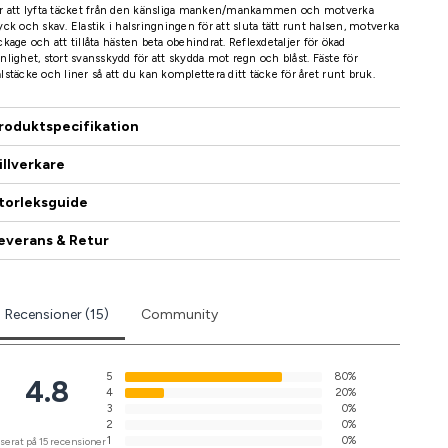
ör att lyfta täcket från den känsliga manken/mankammen och motverka
yck och skav. Elastik i halsringningen för att sluta tätt runt halsen, motverka
ckage och att tillåta hästen beta obehindrat. Reflexdetaljer för ökad
nlighet, stort svansskydd för att skydda mot regn och blåst. Fäste för
lstäcke och liner så att du kan komplettera ditt täcke för året runt bruk.
roduktspecifikation
illverkare
torleksguide
everans & Retur
Recensioner (15)
Community
5
80%
4.8
4
20%
3
0%
2
0%
1
0%
serat på 15 recensioner