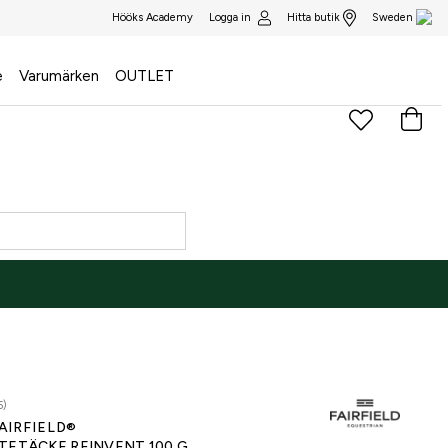
Logga in
Hitta butik
Hööks Academy
Sweden
e
Varumärken
OUTLET
5)
AIRFIELD®
TETÄCKE REINVENT 100 G