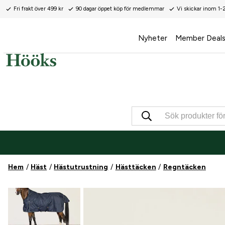
Fri frakt över 499 kr
90 dagar öppet köp för medlemmar
Vi skickar inom 1-
Nyheter
Member Deal
Hem
Häst
Hästutrustning
Hästtäcken
Regntäcken