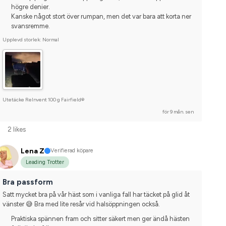
högre denier.
Kanske något stort över rumpan, men det var bara att korta ner
svansremme.
Upplevd storlek: Normal
Utetäcke ReInvent 100 g Fairfield®
för 9 mån. sen
2 likes
Lena Z
Verifierad köpare
Leading Trotter
Bra passform
Satt mycket bra på vår häst som i vanliga fall har täcket på glid åt 
vänster 😅 Bra med lite resår vid halsöppningen också.
Praktiska spännen fram och sitter säkert men ger ändå hästen