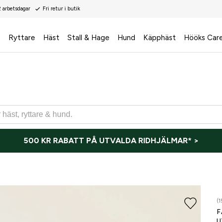
2 arbetsdagar
Fri retur i butik
s
Ryttare
Häst
Stall & Hage
Hund
Käpphäst
Hööks Car
500 KR RABATT PÅ UTVALDA RIDHJÄLMAR* >
(1
F
U