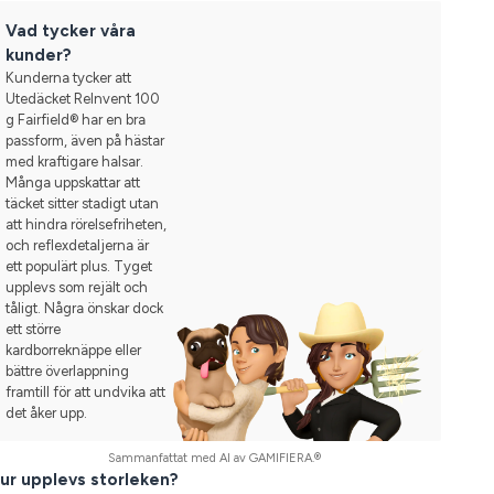
Vad tycker våra
kunder?
Kunderna tycker att
Utedäcket ReInvent 100
g Fairfield® har en bra
passform, även på hästar
med kraftigare halsar.
Många uppskattar att
täcket sitter stadigt utan
att hindra rörelsefriheten,
och reflexdetaljerna är
ett populärt plus. Tyget
upplevs som rejält och
tåligt. Några önskar dock
ett större
kardborreknäppe eller
bättre överlappning
framtill för att undvika att
det åker upp.
Sammanfattat med AI av GAMIFIERA.®
ur upplevs storleken?