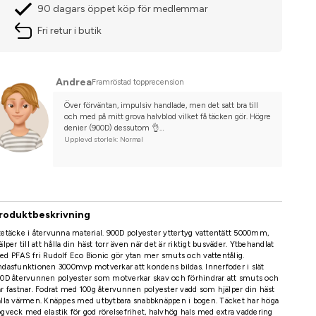
90 dagars öppet köp för medlemmar
Fri retur i butik
Andrea
Framröstad topprecension
Över förväntan, impulsiv handlade, men det satt bra till 
och med på mitt grova halvblod vilket få täcken gör. Högre 
denier (900D) dessutom 👌
Hade inte förstått att det var reflexpiping, så det blev en 
Upplevd storlek: Normal
trevlig överraskning.
roduktbeskrivning
etäcke i återvunna material. 900D polyester yttertyg vattentätt 5000mm,
älper till att hålla din häst torr även när det är riktigt busväder. Ytbehandlat
d PFAS fri Rudolf Eco Bionic gör ytan mer smuts och vattentålig.
dasfunktionen 3000mvp motverkar att kondens bildas. Innerfoder i slät
0D återvunnen polyester som motverkar skav och förhindrar att smuts och
r fastnar. Fodrat med 100g återvunnen polyester vadd som hjälper din häst
lla värmen. Knäppes med utbytbara snabbknäppen i bogen. Täcket har höga
gveck med elastik för god rörelsefrihet, halvhög hals med extra vaddering