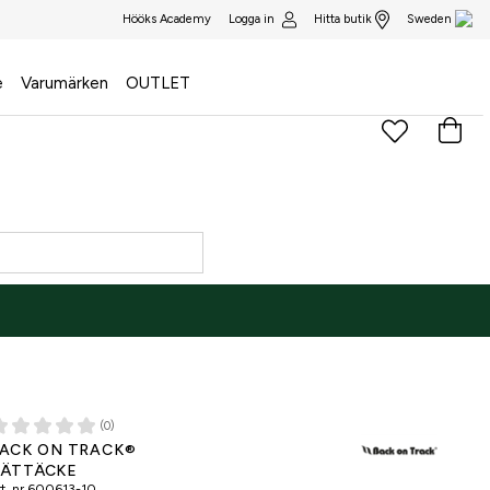
Logga in
Hitta butik
Hööks Academy
Sweden
e
Varumärken
OUTLET
(0)
ACK ON TRACK®
ÄTTÄCKE
t. nr
600613-10