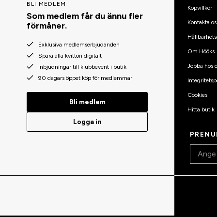
BLI MEDLEM
Köpvillkor
Som medlem får du ännu fler
Kontakta os
förmåner.
Hållbarhets
Exklusiva medlemserbjudanden
Om Hööks
Spara alla kvitton digitalt
Jobba hos o
Inbjudningar till klubbevent i butik
90 dagars öppet köp för medlemmar
Integritetsp
Cookies
Bli medlem
Hitta butik
Logga in
PRENU