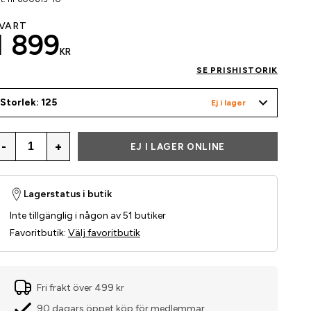
VART
1 899
KR
SE PRISHISTORIK
Storlek: 125
Ej i lager
-
+
EJ I LAGER ONLINE
Lagerstatus i butik
Inte tillgänglig i någon av 51 butiker
Favoritbutik
:
Välj favoritbutik
Fri frakt över 499 kr
90 dagars öppet köp för medlemmar