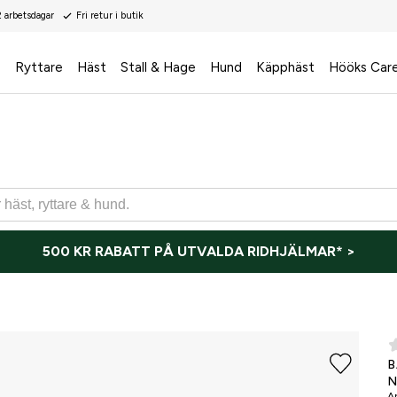
2 arbetsdagar
Fri retur i butik
s
Ryttare
Häst
Stall & Hage
Hund
Käpphäst
Hööks Car
500 KR RABATT PÅ UTVALDA RIDHJÄLMAR* >
B
N
Ar