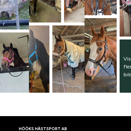
Vis
fler
bil
HÖÖKS HÄSTSPORT AB