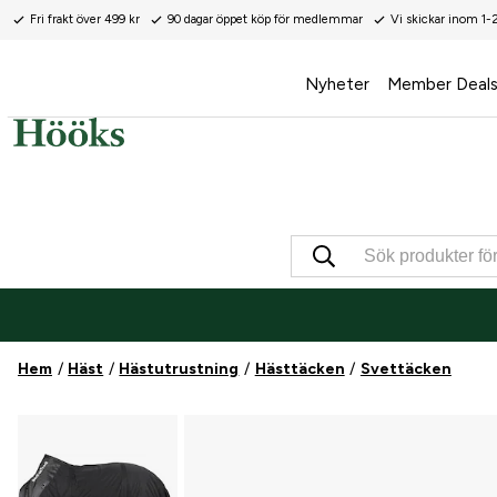
Fri frakt över 499 kr
90 dagar öppet köp för medlemmar
Vi skickar inom 1-
Nyheter
Member Deal
Hem
Häst
Hästutrustning
Hästtäcken
Svettäcken