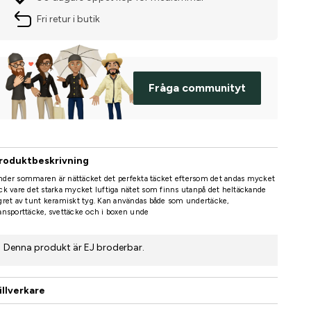
Fri retur i butik
Fråga communityt
roduktbeskrivning
der sommaren är nättäcket det perfekta täcket eftersom det andas mycket
ck vare det starka mycket luftiga nätet som finns utanpå det heltäckande
gret av tunt keramiskt tyg. Kan användas både som undertäcke,
ansporttäcke, svettäcke och i boxen unde
Denna produkt är EJ broderbar.
illverkare