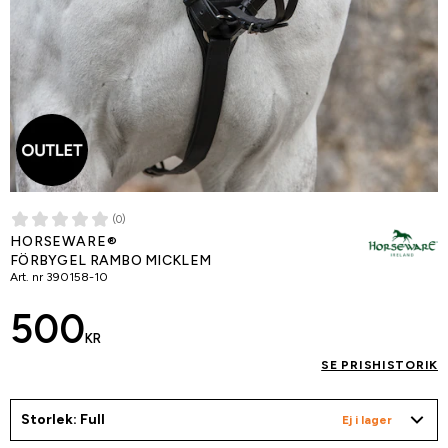
(0)
HORSEWARE®
FÖRBYGEL RAMBO MICKLEM
Art. nr
390158-10
500
KR
SE PRISHISTORIK
Storlek: Full
Ej i lager