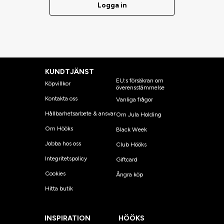
Logga in
KUNDTJÄNST
EU:s försäkran om
Köpvillkor
överensstämmelse
Kontakta oss
Vanliga frågor
Hållbarhetsarbete & ansvar
Om Jula Holding
Om Hööks
Black Week
Jobba hos oss
Club Hööks
Integritetspolicy
Giftcard
Cookies
Ångra köp
Hitta butik
INSPIRATION
HÖÖKS