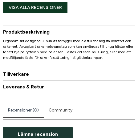
VISA ALLA RECENSIONER
Produktbeskrivning
Ergonomiskt designad 3-punkts förbygel med elastik för högsta komfort och
säkerhet. Avtagbart säkerhetshandtag som kan användas till unga hästar eller
för att hjälpa ryttaren med balansen. Fästes vid sadelns D-ring, eller med ett
medföljande fäste för säker fastsättning i stigläderkrampan.
Tillverkare
Leverans & Retur
Recensioner (0)
Community
Lämna recension