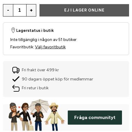
-
+
EJ I LAGER ONLINE
Lagerstatus i butik
Inte tillgänglig i någon av 51 butiker
Favoritbutik
:
Välj favoritbutik
Fri frakt över 499 kr
90 dagars öppet köp för medlemmar
Fri retur i butik
Fråga communityt