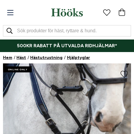
500KR RABATT PÅ UTVALDA RIDHJÄLMAR*
Hem
Häst
Hästutrustning
Hjälptyglar
ONLINE ONLY