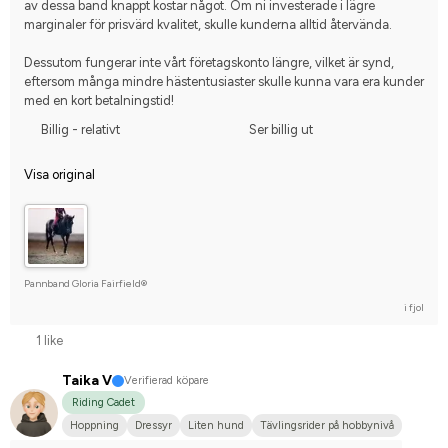
av dessa band knappt kostar något. Om ni investerade i lägre 
marginaler för prisvärd kvalitet, skulle kunderna alltid återvända.
Dessutom fungerar inte vårt företagskonto längre, vilket är synd, 
eftersom många mindre hästentusiaster skulle kunna vara era kunder 
med en kort betalningstid!
Billig - relativt
Ser billig ut
Visa original
Pannband Gloria Fairfield®
i fjol
1 like
Taika V
Verifierad köpare
Riding Cadet
Hoppning
Dressyr
Liten hund
Tävlingsrider på hobbynivå