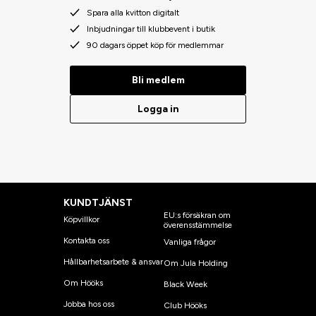
Spara alla kvitton digitalt
Inbjudningar till klubbevent i butik
90 dagars öppet köp för medlemmar
Bli medlem
Logga in
KUNDTJÄNST
EU:s försäkran om
Köpvillkor
överensstämmelse
Kontakta oss
Vanliga frågor
Hållbarhetsarbete & ansvar
Om Jula Holding
Om Hööks
Black Week
Jobba hos oss
Club Hööks