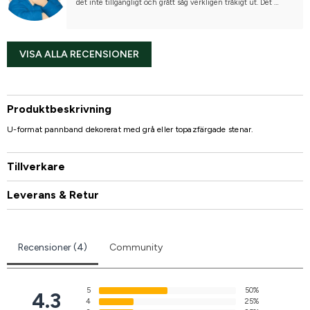
det inte tillgängligt och grått såg verkligen tråkigt ut. Det 
skulle inte ha stuckit ut alls från en svart hästs päls. Jag lade 
också märke till att huvudbandet som jag först tittade på var 
märkt med en varning om att stenarna kunde lossna. Inte en 
särskilt bra försäljningsargument, men sant, eftersom ett 
VISA ALLA RECENSIONER
annat huvudband jag köpte från er har gått sönder.
Kvaliteten skulle kunna vara lite bättre, med tanke på att 
produktionen av dessa band knappt kostar något. Om ni 
investerade i lägre marginaler för prisvärd kvalitet, skulle 
Produktbeskrivning
kunderna alltid återvända.
U-format pannband dekorerat med grå eller topazfärgade stenar.
Dessutom fungerar inte vårt företagskonto längre, vilket är 
synd, eftersom många mindre hästentusiaster skulle kunna 
vara era kunder med en kort betalningstid!
Tillverkare
Leverans & Retur
Recensioner (4)
Community
5
50%
4.3
4
25%