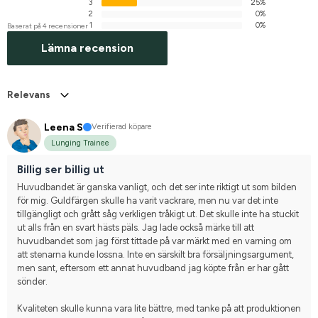
3
25%
2
0%
1
0%
Baserat på 4 recensioner
Lämna recension
Relevans
Leena S
Verifierad köpare
Lunging Trainee
Billig ser billig ut
Huvudbandet är ganska vanligt, och det ser inte riktigt ut som bilden 
för mig. Guldfärgen skulle ha varit vackrare, men nu var det inte 
tillgängligt och grått såg verkligen tråkigt ut. Det skulle inte ha stuckit 
ut alls från en svart hästs päls. Jag lade också märke till att 
huvudbandet som jag först tittade på var märkt med en varning om 
att stenarna kunde lossna. Inte en särskilt bra försäljningsargument, 
men sant, eftersom ett annat huvudband jag köpte från er har gått 
sönder.
Kvaliteten skulle kunna vara lite bättre, med tanke på att produktionen 