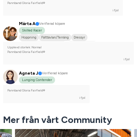
Pannband Gloria Fairfield®
i fjol
Märta A
Verifierad köpare
Skilled Racer
Hoppning
Fälttävlan/Terräng
Dressyr
Hobbyridning i skog & mark
Engelskt fullblod
Upplevd storlek: Normal
Tävlingsrider på hobbynivå
Pannband Gloria Fairfield®
i fjol
Agneta J
Verifierad köpare
Lunging Contender
Pannband Gloria Fairfield®
i fjol
Mer från vårt Community