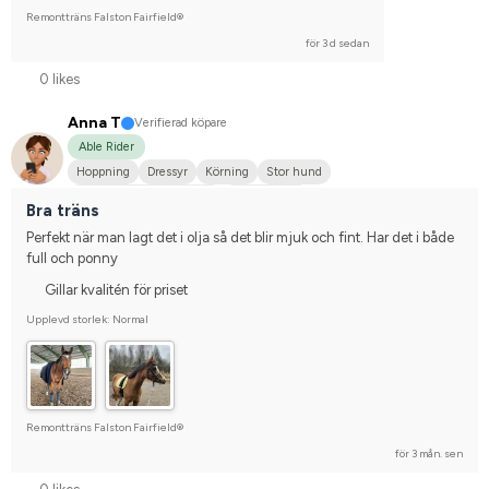
Remontträns Falston Fairfield®
för 3 d sedan
0 likes
Anna T
Verifierad köpare
Able Rider
Hoppning
Dressyr
Körning
Stor hund
Svenskt varmblod (SWB)
Welshponny
Bra träns
Perfekt när man lagt det i olja så det blir mjuk och fint. Har det i både 
full och ponny
Gillar kvalitén för priset
Upplevd storlek: Normal
Remontträns Falston Fairfield®
för 3 mån. sen