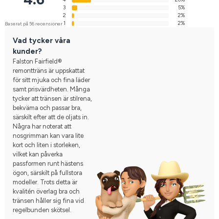
3
5%
2
2%
1
2%
Baserat på 56 recensioner
Vad tycker våra
kunder?
Falston Fairfield®
remontträns är uppskattat
för sitt mjuka och fina läder
samt prisvärdheten. Många
tycker att tränsen är stilrena,
bekväma och passar bra,
särskilt efter att de oljats in.
Några har noterat att
nosgrimman kan vara lite
kort och liten i storleken,
vilket kan påverka
passformen runt hästens
ögon, särskilt på fullstora
modeller. Trots detta är
kvalitén överlag bra och
tränsen håller sig fina vid
regelbunden skötsel.