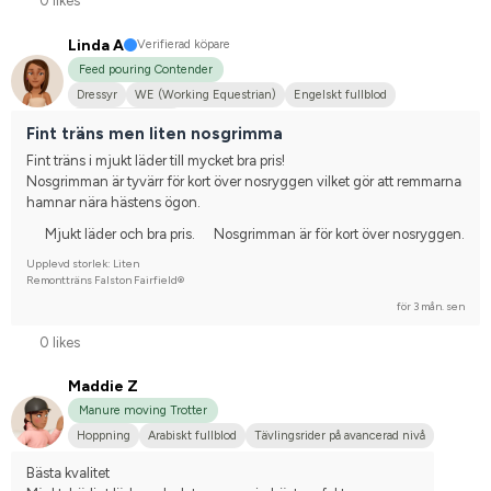
0 likes
Linda A
Verifierad köpare
Feed pouring Contender
Dressyr
WE (Working Equestrian)
Engelskt fullblod
Nej, jag tävlar inte
Fint träns men liten nosgrimma
Fint träns i mjukt läder till mycket bra pris!
Nosgrimman är tyvärr för kort över nosryggen vilket gör att remmarna 
hamnar nära hästens ögon.
Mjukt läder och bra pris.
Nosgrimman är för kort över nosryggen.
Upplevd storlek: Liten
Remontträns Falston Fairfield®
för 3 mån. sen
0 likes
Maddie Z
Manure moving Trotter
Hoppning
Arabiskt fullblod
Tävlingsrider på avancerad nivå
Bästa kvalitet