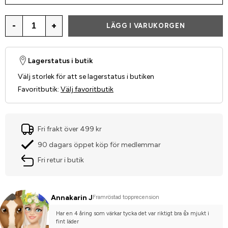
-
+
LÄGG I VARUKORGEN
Lagerstatus i butik
Välj storlek för att se lagerstatus i butiken
Favoritbutik
:
Välj favoritbutik
Fri frakt över 499 kr
90 dagars öppet köp för medlemmar
Fri retur i butik
Annakarin J
Framröstad topprecension
Har en 4 åring som värkar tycka det var riktigt bra 👍 mjukt i 
fint läder