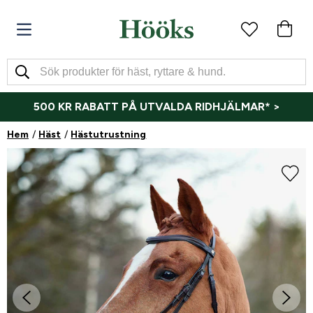
500 KR RABATT PÅ UTVALDA RIDHJÄLMAR* >
Hem
Häst
Hästutrustning