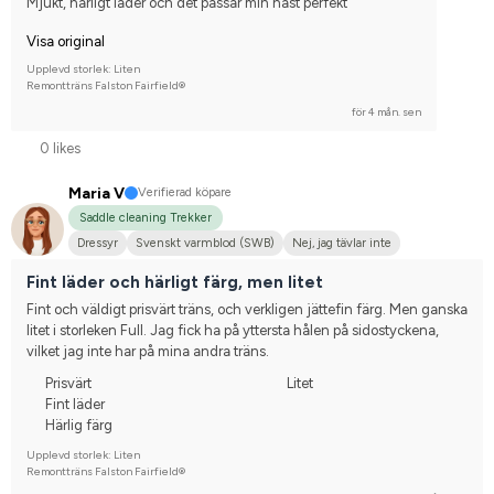
Mjukt, härligt läder och det passar min häst perfekt
Visa original
Upplevd storlek: Liten
Remontträns Falston Fairfield®
för 4 mån. sen
0 likes
Maria V
Verifierad köpare
Saddle cleaning Trekker
Dressyr
Svenskt varmblod (SWB)
Nej, jag tävlar inte
Fint läder och härligt färg, men litet
Fint och väldigt prisvärt träns, och verkligen jättefin färg. Men ganska 
litet i storleken Full. Jag fick ha på yttersta hålen på sidostyckena, 
vilket jag inte har på mina andra träns.
Prisvärt
Litet
Fint läder
Härlig färg
Upplevd storlek: Liten
Remontträns Falston Fairfield®