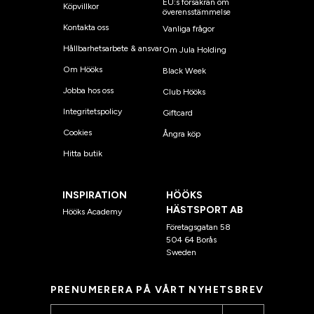
EU:s försäkran om
Köpvillkor
överensstämmelse
Kontakta oss
Vanliga frågor
Hållbarhetsarbete & ansvar
Om Jula Holding
Om Hööks
Black Week
Jobba hos oss
Club Hööks
Integritetspolicy
Giftcard
Cookies
Ångra köp
Hitta butik
INSPIRATION
HÖÖKS
HÄSTSPORT AB
Hööks Academy
Företagsgatan 58
504 64 Borås
Sweden
PRENUMERERA PÅ VÅRT NYHETSBREV