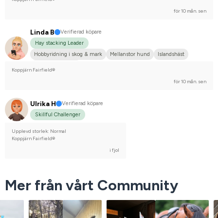
för 10 mån. sen
Linda B
Verifierad köpare
Hay stacking Leader
Hobbyridning i skog & mark
Mellanstor hund
Islandshäst
Nej, jag tävlar inte
Koppjärn Fairfield®
för 10 mån. sen
Ulrika H
Verifierad köpare
Skillful Challenger
Upplevd storlek: Normal
Koppjärn Fairfield®
i fjol
Mer från vårt Community