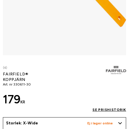
(4)
FAIRFIELD®
KOPPJÄRN
Art. nr
330611-30
179
KR
SE PRISHISTORIK
Storlek: X-Wide
Ej i lager online