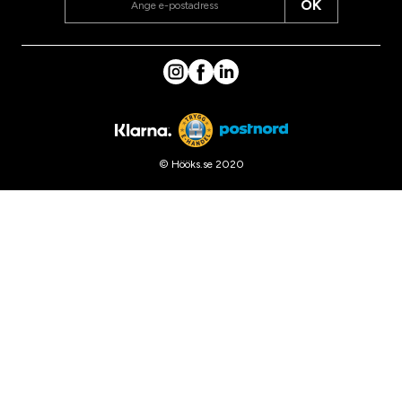
OK
© Hööks.se 2020