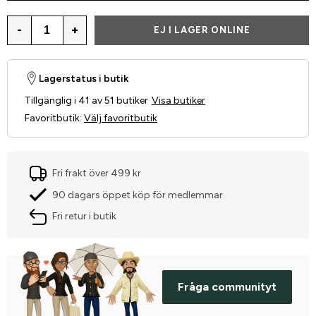
-
+
EJ I LAGER ONLINE
Lagerstatus i butik
Tillgänglig i 41 av 51 butiker
Visa butiker
Favoritbutik
:
Välj favoritbutik
Fri frakt över 499 kr
90 dagars öppet köp för medlemmar
Fri retur i butik
Fråga communityt