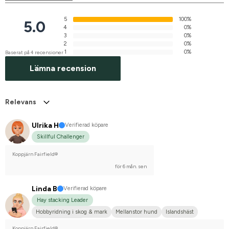
5
100%
5.0
4
0%
3
0%
2
0%
1
0%
Baserat på 4 recensioner
Lämna recension
Relevans
Ulrika H
Verifierad köpare
Skillful Challenger
Koppjärn Fairfield®
för 6 mån. sen
Linda B
Verifierad köpare
Hay stacking Leader
Hobbyridning i skog & mark
Mellanstor hund
Islandshäst
Nej, jag tävlar inte
Koppjärn Fairfield®