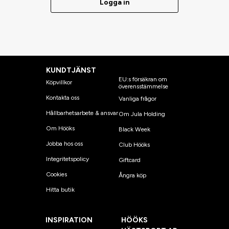
Logga in
KUNDTJÄNST
EU:s försäkran om
Köpvillkor
överensstämmelse
Kontakta oss
Vanliga frågor
Hållbarhetsarbete & ansvar
Om Jula Holding
Om Hööks
Black Week
Jobba hos oss
Club Hööks
Integritetspolicy
Giftcard
Cookies
Ångra köp
Hitta butik
INSPIRATION
HÖÖKS