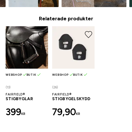
Relaterade produkter
WEBSHOP
BUTIK
WEBSHOP
BUTIK
(13)
(26)
FAIRFIELD®
FAIRFIELD®
STIGBYGLAR
STIGBYGELSKYDD
399
79,90
KR
KR