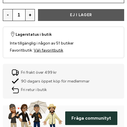
-
+
EJ I LAGER
Lagerstatus i butik
Inte tillgänglig i någon av 51 butiker
Favoritbutik
:
Välj favoritbutik
Fri frakt över 499 kr
90 dagars öppet köp för medlemmar
Fri retur i butik
Fråga communityt