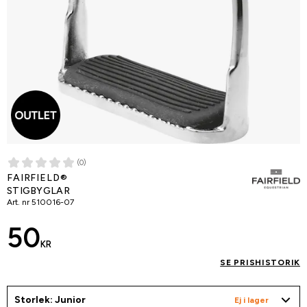
(0)
FAIRFIELD®
STIGBYGLAR
Art. nr
510016-07
50
KR
SE PRISHISTORIK
Storlek: Junior
Ej i lager