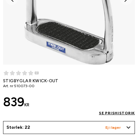
(0)
STIGBYGLAR KWICK-OUT
Art. nr
510073-00
839
KR
SE PRISHISTORIK
Storlek: 22
Ej i lager