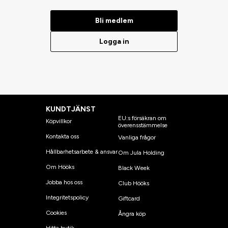
Bli medlem
Logga in
KUNDTJÄNST
EU:s försäkran om
Köpvillkor
överensstämmelse
Kontakta oss
Vanliga frågor
Hållbarhetsarbete & ansvar
Om Jula Holding
Om Hööks
Black Week
Jobba hos oss
Club Hööks
Integritetspolicy
Giftcard
Cookies
Ångra köp
Hitta butik