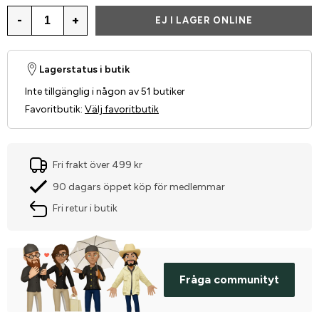
-
+
EJ I LAGER ONLINE
Lagerstatus i butik
Inte tillgänglig i någon av 51 butiker
Favoritbutik
:
Välj favoritbutik
Fri frakt över 499 kr
90 dagars öppet köp för medlemmar
Fri retur i butik
Fråga communityt