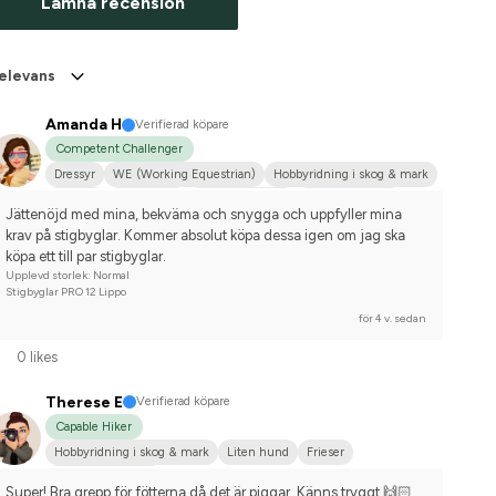
Lämna recension
elevans
Amanda H
Verifierad köpare
Competent Challenger
Dressyr
WE (Working Equestrian)
Hobbyridning i skog & mark
Körning
Liten hund
Shetlandsponny
Dansk varmblod
Jättenöjd med mina, bekväma och snygga och uppfyller mina 
Tävlingsrider på hobbynivå
krav på stigbyglar. Kommer absolut köpa dessa igen om jag ska 
köpa ett till par stigbyglar.
Upplevd storlek: Normal
Stigbyglar PRO 12 Lippo
för 4 v. sedan
0 likes
Therese E
Verifierad köpare
Capable Hiker
Hobbyridning i skog & mark
Liten hund
Frieser
Nej, jag tävlar inte
Super! Bra grepp för fötterna då det är piggar. Känns tryggt 🙌🏻