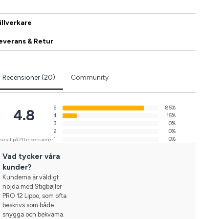
illverkare
everans & Retur
Recensioner (20)
Community
5
85%
4.8
4
15%
3
0%
2
0%
1
0%
serat på 20 recensioner
Vad tycker våra
kunder?
Kunderna är väldigt
nöjda med Stigbøjler
PRO 12 Lippo, som ofta
beskrivs som både
snygga och bekväma.