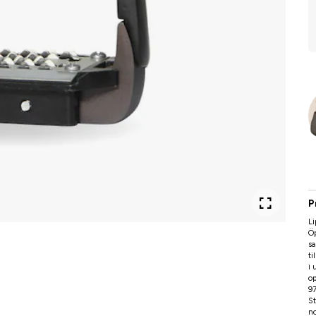
P
Li
Öp
sa
ti
i 
op
9
St
no