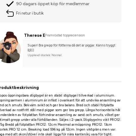
90 dagars öppet köp för medlemmar
Fri retur i butik
Therese E
Framröstad topprecension
Super! Bra grepp för fötterna då det är piggar. Känns tryggt 
🙌🏻
Upplevd storlek: Normal
roduktbeskrivning
ppos öppningsbara stigbygel är en stabil stigbygel tillverkad i aluminium.
pningsarmen i aluminium är infäst i ovankant för att undvika ansamling av
nd och smuts. Bekväm svikt och ger bra balans. Bred och stabil fotplatta
llverkad av rostfritt stål med piggar som ger bra grepp. Långa horisontella hål
underdelen av fotplattan förhindrar ansamling av sand och smuts, vilket ger
timalt grepp under alla förhållanden. Säljes i 2-pack.Stigbygelns vikt PRO12:
75g Bredd på fotplattan PRO12: 12cm Maximal armöppning PRO12: 13cm
orlek:PRO 12 cm. Breaking load 596 kg på 12cm. Ingen viktgräns men var
ga med att skon/stövel inte skall ligga för nära kanten/ej vara för tight.