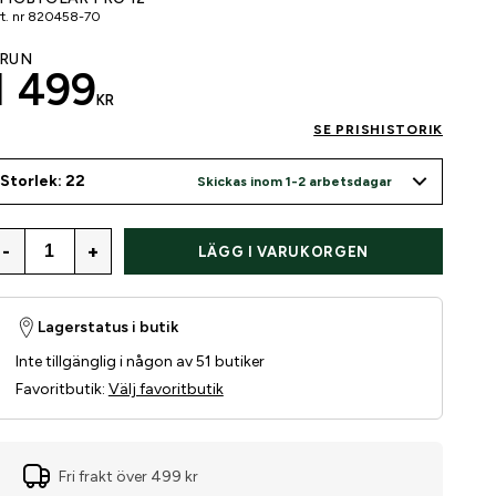
t. nr
820458-70
RUN
1 499
KR
SE PRISHISTORIK
Storlek: 22
Skickas inom 1-2 arbetsdagar
-
+
LÄGG I VARUKORGEN
Lagerstatus i butik
Inte tillgänglig i någon av 51 butiker
Favoritbutik
:
Välj favoritbutik
Fri frakt över 499 kr