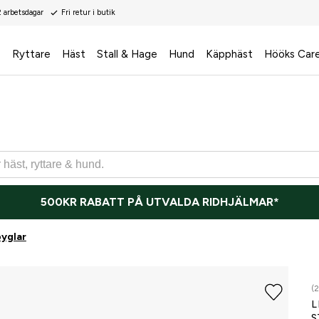
2 arbetsdagar
Fri retur i butik
s
Ryttare
Häst
Stall & Hage
Hund
Käpphäst
Hööks Car
500KR RABATT PÅ UTVALDA RIDHJÄLMAR*
byglar
(2
L
S