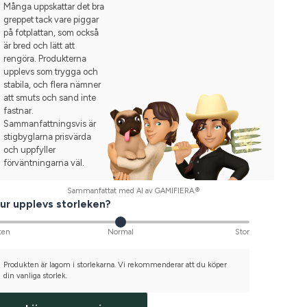
Många uppskattar det bra
greppet tack vare piggar
på fotplattan, som också
är bred och lätt att
rengöra. Produkterna
upplevs som trygga och
stabila, och flera nämner
att smuts och sand inte
fastnar.
Sammanfattningsvis är
stigbyglarna prisvärda
och uppfyller
förväntningarna väl.
Sammanfattat med AI av GAMIFIERA.®
ur upplevs storleken?
ten
Normal
Stor
Produkten är lagom i storlekarna. Vi rekommenderar att du köper
din vanliga storlek.