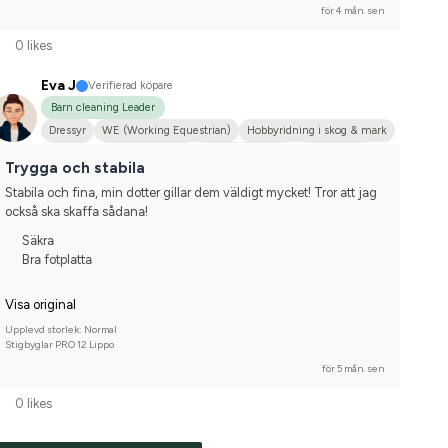
för 4 mån. sen
0 likes
Eva J
Verifierad köpare
Barn cleaning Leader
Dressyr
WE (Working Equestrian)
Hobbyridning i skog & mark
Körning
Mellanstor hund
Engelskt fullblod
Welshponny
Trygga och stabila
Shetlandsponny
Nej, jag tävlar inte
Stabila och fina, min dotter gillar dem väldigt mycket! Tror att jag 
också ska skaffa sådana!
Säkra
Bra fotplatta
Visa original
Upplevd storlek: Normal
Stigbyglar PRO 12 Lippo
för 5 mån. sen
0 likes