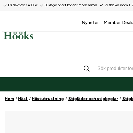
Fri frakt över 499 kr
90 dagar öppet köp för medlemmar
Vi skickar inom 1-
Nyheter
Member Deal
Hem
Häst
Hästutrustning
Stigläder och stigbyglar
Stig