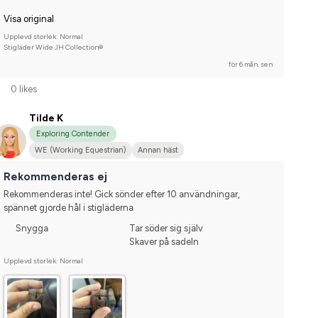
Visa original
Upplevd storlek: Normal
Stigläder Wide JH Collection®
för 6 mån. sen
0 likes
Tilde K
Exploring Contender
WE (Working Equestrian)
Annan häst
Tävlingsrider på hobbynivå
Rekommenderas ej
Rekommenderas inte! Gick sönder efter 10 användningar, 
spännet gjorde hål i stigläderna
Snygga
Tar söder sig själv
Skaver på sadeln
Upplevd storlek: Normal