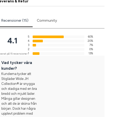
everans & Retur
Recensioner (15)
Community
5
60%
4.1
4
20%
3
7%
2
0%
1
13%
serat på 15 recensioner
Vad tycker våra
kunder?
Kunderna tycker att
Stigläder Wide JH
Collection® är snygga
och stadiga med en bra
bredd och mjukt läder.
Många gillar designen
och att de är sköna från
början. Dock har några
upplevt problem med