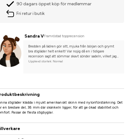
90 dagars öppet köp för medlemmar
Fri retur i butik
Sandra V
Framröstad topprecension
Bredden på lädren gör sitt, mjuka från början och grymt 
bra stigläder helt enkelt! Var nojig då en i tidigare 
recension sagt att sömmar skavt sönder sadeln, vilket jag 
hittills inte skulle påstå.
Upplevd storlek: Normal
roduktbeskrivning
nna stigläder klädda i mjukt amerikanskt skinn med nylonförstärkning. Det
r en bredare del, 38 mm där skänkeln ligger, för att ge ökad stabilitet och
mfort. Passar de flesta stigbyglar.
illverkare