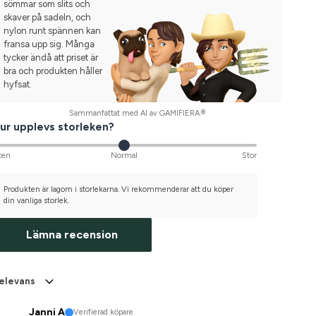
sömmar som slits och
skaver på sadeln, och
nylon runt spännen kan
fransa upp sig. Många
tycker ändå att priset är
bra och produkten håller
hyfsat.
Sammanfattat med AI av GAMIFIERA.®
ur upplevs storleken?
ten
Normal
Stor
Produkten är lagom i storlekarna. Vi rekommenderar att du köper
din vanliga storlek.
Lämna recension
elevans
Janni A
Verifierad köpare