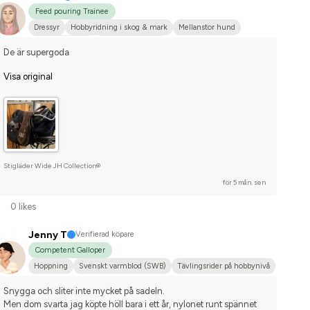
Feed pouring Trainee
Dressyr
Hobbyridning i skog & mark
Mellanstor hund
Dansk varmblod
Nej, jag tävlar inte
De är supergoda
Visa original
Stigläder Wide JH Collection®
för 5 mån. sen
0 likes
Jenny T
Verifierad köpare
Competent Galloper
Hoppning
Svenskt varmblod (SWB)
Tävlingsrider på hobbynivå
Snygga och sliter inte mycket på sadeln. 
Men dom svarta jag köpte höll bara i ett år, nylonet runt spännet 