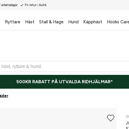
2 arbetsdagar
Fri retur i butik
s
Ryttare
Häst
Stall & Hage
Hund
Käpphäst
Hööks Car
500KR RABATT PÅ UTVALDA RIDHJÄLMAR*
äder
(1
J
S