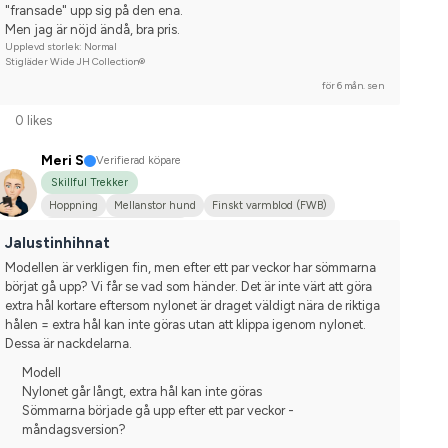
"fransade" upp sig på den ena. 
Men jag är nöjd ändå, bra pris.
Upplevd storlek: Normal
Stigläder Wide JH Collection®
för 6 mån. sen
0 likes
Meri S
Verifierad köpare
Skillful Trekker
Hoppning
Mellanstor hund
Finskt varmblod (FWB)
Tävlingsrider på hobbynivå
Jalustinhihnat
Modellen är verkligen fin, men efter ett par veckor har sömmarna 
börjat gå upp? Vi får se vad som händer. Det är inte värt att göra 
extra hål kortare eftersom nylonet är draget väldigt nära de riktiga 
hålen = extra hål kan inte göras utan att klippa igenom nylonet. 
Dessa är nackdelarna.
Modell
Nylonet går långt, extra hål kan inte göras
Sömmarna började gå upp efter ett par veckor -
måndagsversion?