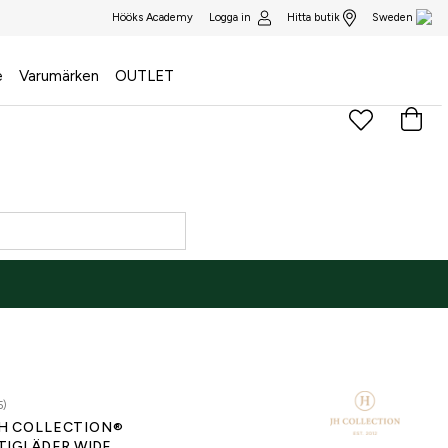
Logga in
Hitta butik
Hööks Academy
Sweden
e
Varumärken
OUTLET
5)
H COLLECTION®
TIGLÄDER WIDE