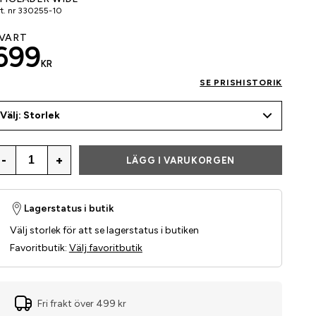
t. nr
330255-10
VART
699
KR
SE PRISHISTORIK
Välj: Storlek
-
+
LÄGG I VARUKORGEN
Lagerstatus i butik
Välj storlek för att se lagerstatus i butiken
Favoritbutik
:
Välj favoritbutik
Fri frakt över 499 kr