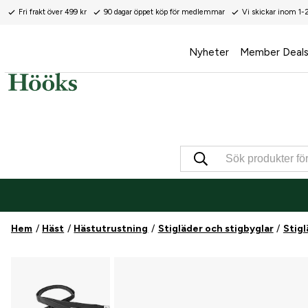
Fri frakt över 499 kr
90 dagar öppet köp för medlemmar
Vi skickar inom 1-
Nyheter
Member Deal
Hem
Häst
Hästutrustning
Stigläder och stigbyglar
Stigl