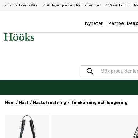
Fri frakt över 499 kr
90 dagar öppet köp för medlemmar
Vi skickar inom 1-
Nyheter
Member Deal
Hem
Häst
Hästutrustning
Tömkörning och longering