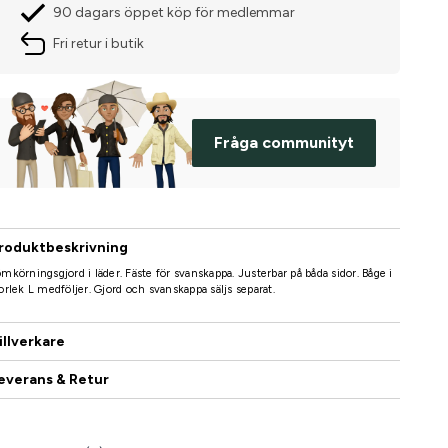
90 dagars öppet köp för medlemmar
Fri retur i butik
Fråga communityt
roduktbeskrivning
mkörningsgjord i läder. Fäste för svanskappa. Justerbar på båda sidor. Båge i
orlek L medföljer. Gjord och svanskappa säljs separat.
illverkare
everans & Retur