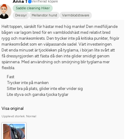
Anna T
Verifierad köpare
Saddle cleaning Hiker
Dressyr
Mellanstor hund
Varmblodstravare
Nej, jag tävlar inte
Helt toppen, särskilt för hästar med hög manke! Den medföljande 
bågen var lagom bred för en varmblodshäst med relativt bred 
rygg och mankeomkrets. Den trycker inte på kritiska punkter, frigör 
mankeområdet som en välpassande sadel. Värt investeringen.
Det enda minuset är tjockleken på tyglarna, i början lite svårt att 
få dressyrgjorden att fästa då den inte glider smidigt genom 
spännena. Med användning och smörjning blir tyglarna mer 
flexibla.
Fast
Trycker inte på manken
Sitter bra på plats, glider inte eller vrider sig
Lite styva och ganska tjocka tyglar
Visa original
Upplevd storlek: Normal