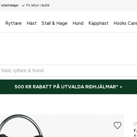
2 arbetsdagar
Fri retur i butik
s
Ryttare
Häst
Stall & Hage
Hund
Käpphäst
Hööks Car
500 KR RABATT PÅ UTVALDA RIDHJÄLMAR* >
(7
F
T