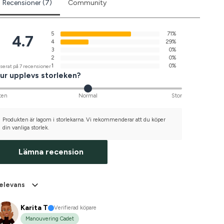
Recensioner (7)
Community
5
71%
4.7
4
29%
3
0%
2
0%
1
0%
serat på 7 recensioner
ur upplevs storleken?
ten
Normal
Stor
Produkten är lagom i storlekarna. Vi rekommenderar att du köper
din vanliga storlek.
Lämna recension
elevans
Karita T
Verifierad köpare
Manouvering Cadet