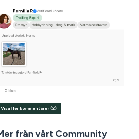
Pernilla R
Verifierad köpare
Trotting Expert
Dressyr
Hobbyridning i skog & mark
Varmblodstravare
Tävlingsrider på hobbynivå
Upplevd storlek: Normal
Tömkörningsgjord Fairfield®
i fjol
0 likes
Visa fler kommentarer (2)
Mer från vårt Community