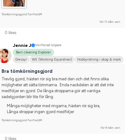
Tömkörningsgjord Fairfield®
för 11 mån. sen
0 likes
Jennie J
Verifierad köpare
Barn cleaning Explorer
Dressyr
WE (Working Equestrian)
Hobbyridning i skog & mark
Irländsk Cob
Annan häst
Korsning med halvblod
Bra tömkörningsgjord
Nej, jag tävlar inte
Trevlig gjord, hästen rör sig bra med den och det finns olika 
möjligheter att sätta tömmarna.  Enda nackdelen är att det inte 
medföljer en gjord. De långa stropparna gör att vanliga 
sadelgjorden blir lite för lång.
Många möjligheter med ringarna, hästen rör sig bra,
Långa stroppar ingen gjord medföljer
Tömkörningsgjord Fairfield®
för 9 mån. sen
0 likes