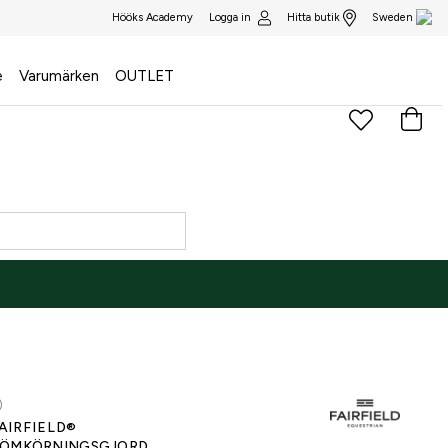
Logga in
Hitta butik
Hööks Academy
Sweden
e
Varumärken
OUTLET
)
AIRFIELD®
ÖMKÖRNINGSGJORD