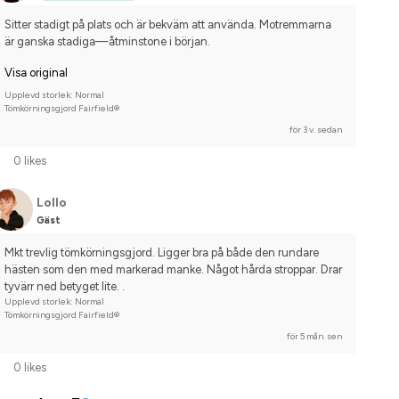
Sitter stadigt på plats och är bekväm att använda. Motremmarna 
är ganska stadiga—åtminstone i början.
Visa original
Upplevd storlek: Normal
Tömkörningsgjord Fairfield®
för 3 v. sedan
0 likes
Lollo
Gäst
Mkt trevlig tömkörningsgjord. Ligger bra på både den rundare 
hästen som den med markerad manke. Något hårda stroppar. Drar 
tyvärr ned betyget lite. .
Upplevd storlek: Normal
Tömkörningsgjord Fairfield®
för 5 mån. sen
0 likes