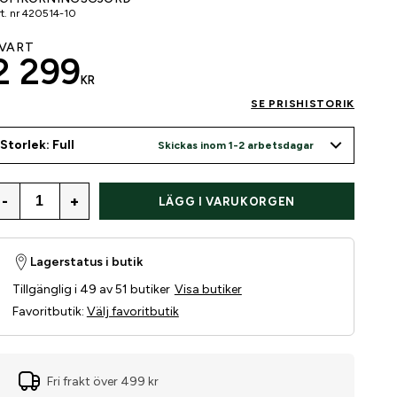
t. nr
420514-10
VART
2 299
KR
SE PRISHISTORIK
Storlek: Full
Skickas inom 1-2 arbetsdagar
-
+
LÄGG I VARUKORGEN
Lagerstatus i butik
Tillgänglig i 49 av 51 butiker
Visa butiker
Favoritbutik
:
Välj favoritbutik
Fri frakt över 499 kr