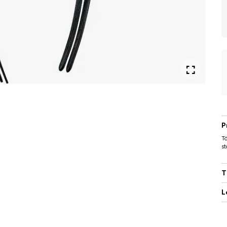
P
Tö
st
T
L