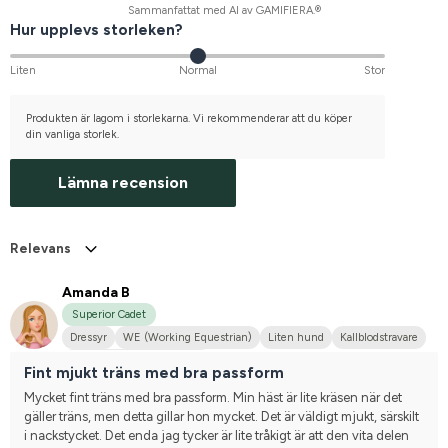
Sammanfattat med AI av GAMIFIERA.®
Hur upplevs storleken?
Liten
Normal
Stor
Produkten är lagom i storlekarna. Vi rekommenderar att du köper
din vanliga storlek.
Lämna recension
Relevans
Amanda B
Superior Cadet
Dressyr
WE (Working Equestrian)
Liten hund
Kallblodstravare
Tävlingsrider på hobbynivå
Fint mjukt träns med bra passform
Mycket fint träns med bra passform. Min häst är lite kräsen när det 
gäller träns, men detta gillar hon mycket. Det är väldigt mjukt, särskilt 
i nackstycket. Det enda jag tycker är lite tråkigt är att den vita delen 