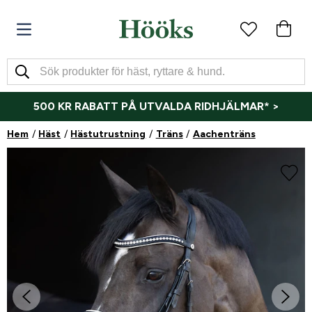
500 KR RABATT PÅ UTVALDA RIDHJÄLMAR* >
Hem
Häst
Hästutrustning
Träns
Aachenträns