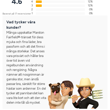
4.6
4
12%
3
12%
2
0%
1
0%
Baserat på 17 recensioner
Vad tycker våra
kunder?
Många uppskattar Marston
Fairfield®-tränset för dess
mjuka och fina läder, bra
passform och att det finns i
många storlekar. Det anses
vara prisvärt och håller bra
över tid även vid
regelbunden användning
och rengöring. Några
nämner att nosgrimman är
ganska stor, men ändå
passar bra, särskilt för större
hästar som ardenner. En del
tycker att pannbandet kan
vara lite kort och att den vita
delen inte tål så mycket.