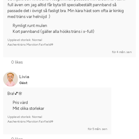
full även om jag alltid får byta till specialbeställt pannband så 
passade det i övrigt så fasligt bra. Min kära häst som ofta är kinkig 
med träns var helnöjd :)
Rymligt runt mulen
Kort pannband (gäller alla hööks träns i x-full)
Upplevd storlek: Normal
Aachenträns Marston Fairfield®
för 4 mån. sen
0 likes
Livia
Gäst
Bra!💕🌸
Pris värd
Mkt olika storlekar
Upplevd storlek: Normal
Aachenträns Marston Fairfield®
för 5 mån. sen