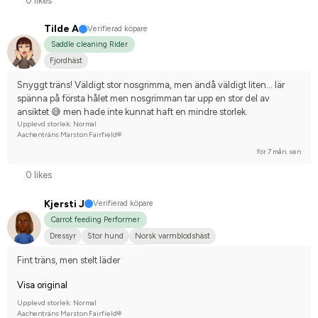
0 likes
Tilde A
Verifierad köpare
Saddle cleaning Rider
Fjordhäst
Snyggt träns! Väldigt stor nosgrimma, men ändå väldigt liten… lär 
spänna på första hålet men nosgrimman tar upp en stor del av 
ansiktet 😅 men hade inte kunnat haft en mindre storlek.
Upplevd storlek: Normal
Aachenträns Marston Fairfield®
för 7 mån. sen
0 likes
Kjersti J
Verifierad köpare
Carrot feeding Performer
Dressyr
Stor hund
Norsk varmblodshäst
Tävlingsrider på hobbynivå
Fint träns, men stelt läder
Visa original
Upplevd storlek: Normal
Aachenträns Marston Fairfield®