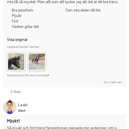
inte tål så mycket. Men allt som allt tycker jag att det är ett bra träns.
Bra passform
Den vita delen tål lite
Mjukt
Fint
Hästen gillar det
Visa original
Upplevd storlek: Normal
Aachenträns Marston Fairfield®
för 2 mån. sen
2 likes
Leah
Gäst
Mjukt!
Så mjukt och fint träns! Nosgrimman passade min ardenner i strl x-