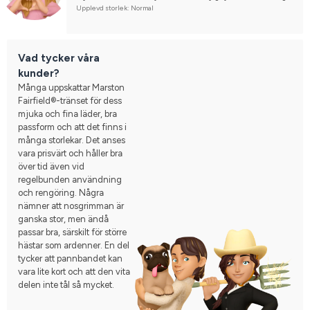
är att den vita delen inte tål så mycket. Men allt som allt 
Upplevd storlek: Normal
tycker jag att det är ett bra träns.
Vad tycker våra
kunder?
Många uppskattar Marston
Fairfield®-tränset för dess
mjuka och fina läder, bra
passform och att det finns i
många storlekar. Det anses
vara prisvärt och håller bra
över tid även vid
regelbunden användning
och rengöring. Några
nämner att nosgrimman är
ganska stor, men ändå
passar bra, särskilt för större
hästar som ardenner. En del
tycker att pannbandet kan
vara lite kort och att den vita
delen inte tål så mycket.