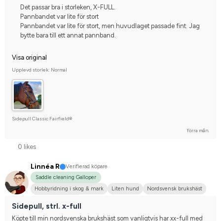
Det passar bra i storleken, X-FULL.
Pannbandet var lite för stort
Pannbandet var lite för stort, men huvudlaget passade fint. Jag
bytte bara till ett annat pannband.
Visa original
Upplevd storlek: Normal
Sidepull Classic Fairfield®
förra mån.
0 likes
Linnéa R
Verifierad köpare
Saddle cleaning Galloper
Hobbyridning i skog & mark
Liten hund
Nordsvensk brukshäst
Nej, jag tävlar inte
Sidepull, strl. x-full
Köpte till min nordsvenska brukshäst som vanligtvis har xx-full med 