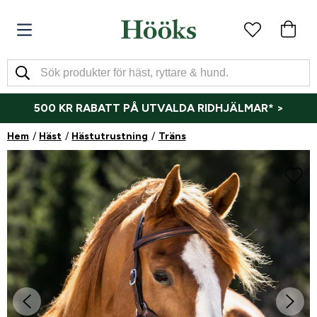
500 KR RABATT PÅ UTVALDA RIDHJÄLMAR* >
Hem
Häst
Hästutrustning
Träns