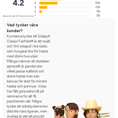
4.2
4
35%
3
15%
2
5%
1
0%
Baserat på 20 recensioner
Vad tycker våra
kunder?
Kunderna tycker att Sidepull
Classic Fairfield® är ett rejält
och fint sidepull i bra läder,
som fungerar bra för hästar
med större huvuden.
Många nämner att storleken
generellt är ganska stor,
vilket passar kallblod och
större hästar men kan
kännas för stort för mindre
hästar och ponnyer. Vissa
har fått göra extra hål på
remmarna för att få
passformen rätt. Några
tycker att sidostyckena kan
sitta lite nära ögonen, men
överlag är det ett prisvärt