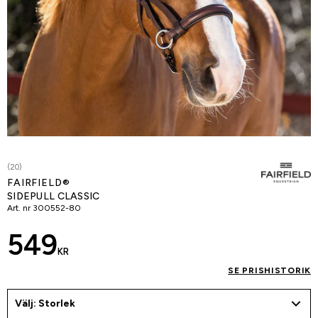
(20)
FAIRFIELD®
SIDEPULL CLASSIC
Art. nr
300552-80
549
KR
SE PRISHISTORIK
Välj: Storlek