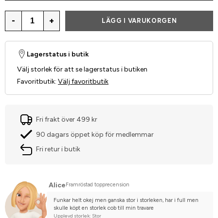
-
+
LÄGG I VARUKORGEN
Lagerstatus i butik
Välj storlek för att se lagerstatus i butiken
Favoritbutik
:
Välj favoritbutik
Fri frakt över 499 kr
90 dagars öppet köp för medlemmar
Fri retur i butik
Alice
Framröstad topprecension
Funkar helt okej men ganska stor i storleken, har i full men 
skulle köpt en storlek cob till min travare
Upplevd storlek: Stor