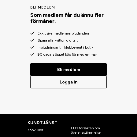
BLI MEDLEM
Som medlem får du ännu fler
förmåner.
Exklusiva medlemserbjudanden
Spara alla kvitton digitalt
Inbjudningar till klubbevent i butik
90 dagars öppet köp för medlemmar
Bli medlem
Logga in
KUNDTJÄNST
EU:s försäkran om
Köpvillkor
överensstämmelse