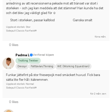
anledning av att recensionerna pekade mot att tränset var stort i 
storleken - och jag kan meddela att det stämmer! Han kunde ha det 
och det blev jag väldigt glad för ☺️
Stort i storleken, passar kallblod
Ganska smalt
Upplevd storlek: Stor
Sidepull Classic Fairfield®
förra mån.
0 likes
Padma L
Verifierad köpare
Trotting Trekker
Dressyr
Fälttävlan/Terräng
WE (Working Equestrian)
Hobbyridning i skog & mark
Islandshäst
Distansritt
Funkar jättefint på stor frieserpojk med smäckert huvud. Fick bara 
Mellanstor hund
Arabiskt fullblod
Irländsk Cob
Islandshäst
sätta lite fler hål i käkremmen.
Korsning med halvblod
Korsningsponny
Svenskt varmblod (SWB)
Upplevd storlek: Normal
Sidepull Classic Fairfield®
Tinker
Nej, jag tävlar inte
för 2 mån. sen
0 likes