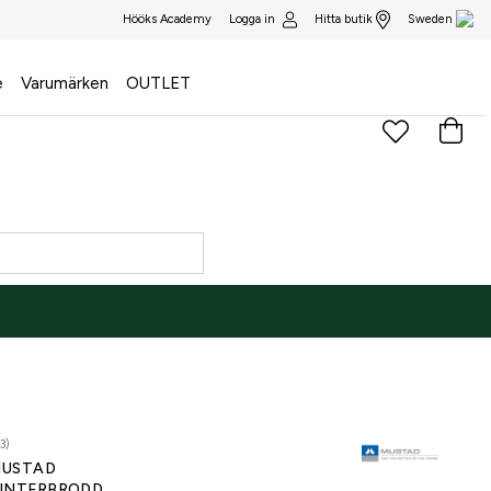
Logga in
Hitta butik
Hööks Academy
Sweden
e
Varumärken
OUTLET
3)
USTAD
INTERBRODD