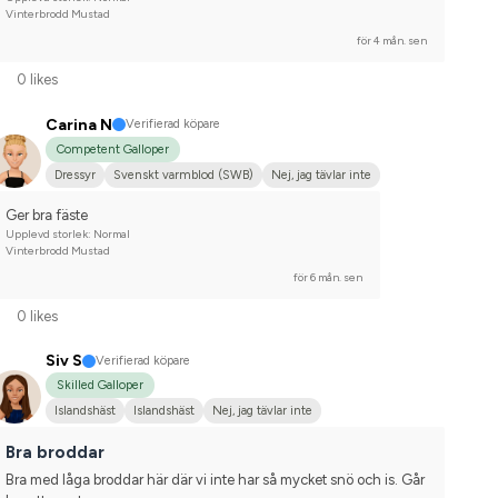
Vinterbrodd Mustad
för 4 mån. sen
0 likes
Carina N
Verifierad köpare
Competent Galloper
Dressyr
Svenskt varmblod (SWB)
Nej, jag tävlar inte
Ger bra fäste
Upplevd storlek: Normal
Vinterbrodd Mustad
för 6 mån. sen
0 likes
Siv S
Verifierad köpare
Skilled Galloper
Islandshäst
Islandshäst
Nej, jag tävlar inte
Bra broddar
Bra med låga broddar här där vi inte har så mycket snö och is. Går 