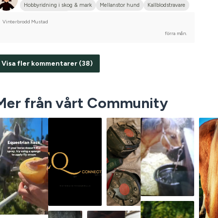
Hobbyridning i skog & mark
Mellanstor hund
Kallblodstravare
Nej, jag tävlar inte
Vinterbrodd Mustad
förra mån.
Visa fler kommentarer (38)
Mer från vårt Community