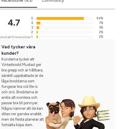
Recensioner (43)
Community
5
84%
4.7
4
7%
3
5%
2
2%
1
2%
serat på 43 recensioner
Vad tycker våra
kunder?
Kunderna tycker att
Vinterbrodd Mustad ger
bra grepp och är hållbara,
särskilt uppskattade är de
låga broddarna som
fungerar bra vid lite is
och snö. Broddarna är
enkla att montera och
passar bra till ponnyer.
Några nämner att de kan
slitas ner ganska snabbt,
men de flesta planerar att
fortsätta köpa dem.