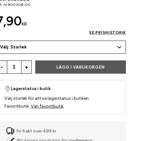
t. nr
900308-00
7,90
KR
SE PRISHISTORIK
Välj: Storlek
-
+
LÄGG I VARUKORGEN
Lagerstatus i butik
Välj storlek för att se lagerstatus i butiken
Favoritbutik
:
Välj favoritbutik
Fri frakt över 499 kr
90 dagars öppet köp för medlemmar