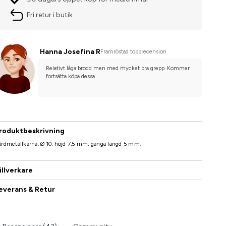
Fri retur i butik
Hanna Josefina R
Framröstad topprecension
Relativt låga brodd men med mycket bra grepp. Kommer 
fortsätta köpa dessa
roduktbeskrivning
rdmetallkärna. Ø 10, höjd 7,5 mm, gänga längd 5 mm.
illverkare
everans & Retur