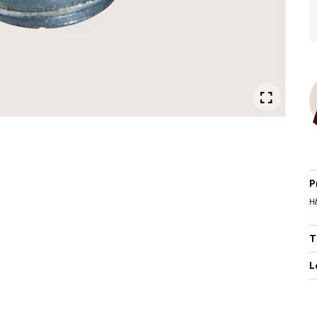
P
Hå
T
L