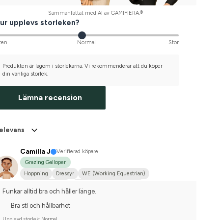
Sammanfattat med AI av GAMIFIERA.®
ur upplevs storleken?
ten
Normal
Stor
Produkten är lagom i storlekarna. Vi rekommenderar att du köper
din vanliga storlek.
Lämna recension
elevans
Camilla J
Verifierad köpare
Grazing Galloper
Hoppning
Dressyr
WE (Working Equestrian)
Varmblodstravare
Tävlingsrider på hobbynivå
Funkar alltid bra och håller länge.
Bra stl och hållbarhet
Upplevd storlek: Normal