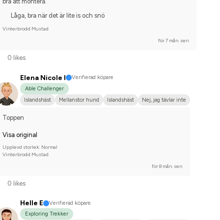
bra att montera.
Låga, bra när det är lite is och snö
Vinterbrodd Mustad
för 7 mån. sen
0 likes
Elena Nicole I
Verifierad köpare
Able Challenger
Islandshäst
Mellanstor hund
Islandshäst
Nej, jag tävlar inte
Toppen
Visa original
Upplevd storlek: Normal
Vinterbrodd Mustad
för 8 mån. sen
0 likes
Helle E
Verifierad köpare
Exploring Trekker