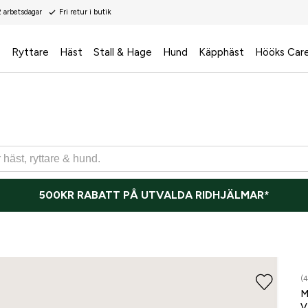
2 arbetsdagar
Fri retur i butik
s
Ryttare
Häst
Stall & Hage
Hund
Käpphäst
Hööks Car
500KR RABATT PÅ UTVALDA RIDHJÄLMAR*
(4
M
V