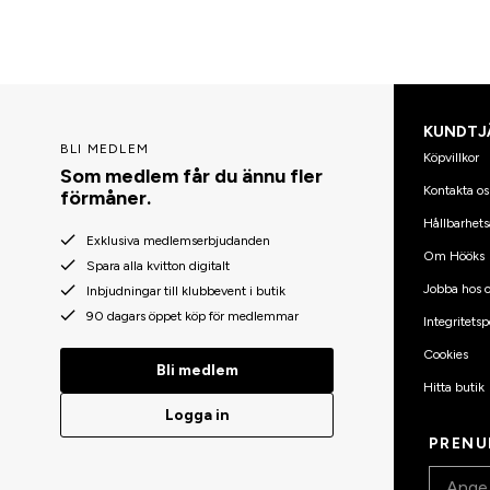
KUNDTJ
BLI MEDLEM
Köpvillkor
Som medlem får du ännu fler
Kontakta os
förmåner.
Hållbarhets
Exklusiva medlemserbjudanden
Om Hööks
Spara alla kvitton digitalt
Jobba hos o
Inbjudningar till klubbevent i butik
90 dagars öppet köp för medlemmar
Integritetsp
Cookies
Bli medlem
Hitta butik
Logga in
PRENU