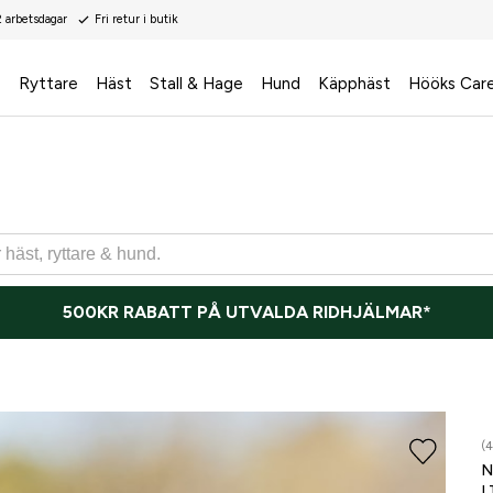
2 arbetsdagar
Fri retur i butik
s
Ryttare
Häst
Stall & Hage
Hund
Käpphäst
Hööks Car
500KR RABATT PÅ UTVALDA RIDHJÄLMAR*
(4
N
L