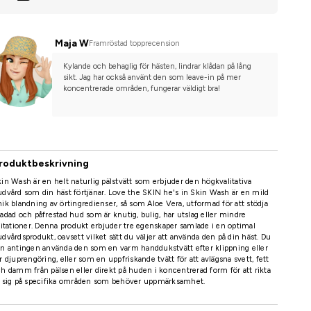
Maja W
Framröstad topprecension
Kylande och behaglig för hästen, lindrar klådan på lång 
sikt. Jag har också använt den som leave-in på mer 
koncentrerade områden, fungerar väldigt bra!
roduktbeskrivning
in Wash är en helt naturlig pälstvätt som erbjuder den högkvalitativa
dvård som din häst förtjänar. Love the SKIN he's in Skin Wash är en mild
ik blandning av örtingredienser, så som Aloe Vera, utformad för att stödja
adad och påfrestad hud som är knutig, bulig, har utslag eller mindre
ritationer. Denna produkt erbjuder tre egenskaper samlade i en optimal
dvårdsprodukt, oavsett vilket sätt du väljer att använda den på din häst. Du
n antingen använda den som en varm handdukstvätt efter klippning eller
r djuprengöring, eller som en uppfriskande tvätt för att avlägsna svett, fett
h damm från pälsen eller direkt på huden i koncentrerad form för att rikta
n sig på specifika områden som behöver uppmärksamhet.