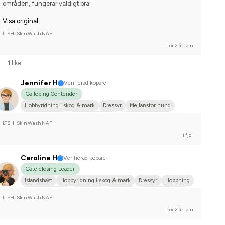
områden, fungerar väldigt bra!
Visa original
LTSHI Skin Wash NAF
för 2 år sen
1 like
Jennifer H
Verifierad köpare
Galloping Contender
Hobbyridning i skog & mark
Dressyr
Mellanstor hund
Kallblodstravare
Varmblodstravare
Nej, jag tävlar inte
LTSHI Skin Wash NAF
i fjol
Caroline H
Verifierad köpare
Gate closing Leader
Islandshäst
Hobbyridning i skog & mark
Dressyr
Hoppning
Mellanstor hund
Islandshäst
Fjordhäst
Nej, jag tävlar inte
LTSHI Skin Wash NAF
för 2 år sen