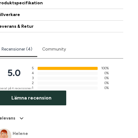
roduktspecifikation
illverkare
everans & Retur
Recensioner (4)
Community
5
100%
5.0
4
0%
3
0%
2
0%
1
0%
serat på 4 recensioner
Lämna recension
elevans
Helene