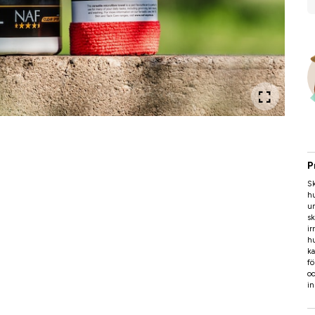
P
Sk
hu
un
sk
ir
hu
ka
fö
oc
i