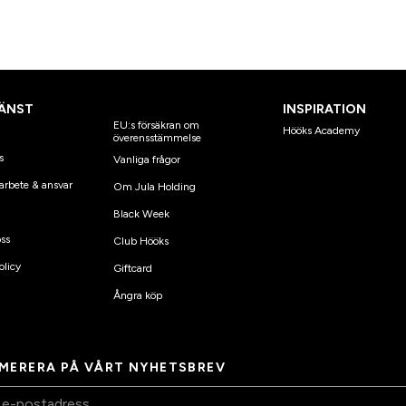
ÄNST
INSPIRATION
EU:s försäkran om
Hööks Academy
överensstämmelse
s
Vanliga frågor
arbete & ansvar
Om Jula Holding
Black Week
ss
Club Hööks
olicy
Giftcard
Ångra köp
MERERA PÅ VÅRT NYHETSBREV