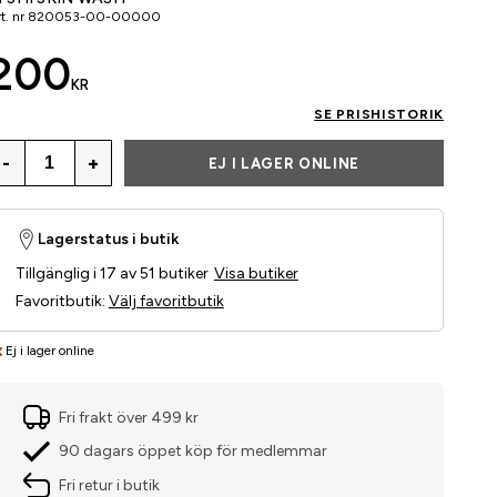
t. nr
820053-00-00000
200
KR
SE PRISHISTORIK
-
+
EJ I LAGER ONLINE
Lagerstatus i butik
Tillgänglig i 17 av 51 butiker
Visa butiker
Favoritbutik
:
Välj favoritbutik
Ej i lager online
Fri frakt över 499 kr
90 dagars öppet köp för medlemmar
Fri retur i butik