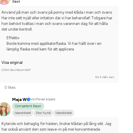
Gäst
Använd på man och svans på ponny med klåda i man och svans. 
Har inte sett mjäll eller irritation där vi har behandlat! Tidigare har 
hon behövt tvättas i man och svans varannan dag för att hålla 
det under kontroll.
Effektiv
Borde komma med applikatorflaska. Vi har hällt över i en
lämplig flaska med kam för att applicera
Visa original
LTSHI Skin Wash NAF
för 4 mån. sen
0 likes
Maja W
Verifierad köpare
Competent Racer
Islandshäst
Stor hund
Islandshäst
Tävlingsrider på avancerad nivå
Kylande och behaglig för hästen, lindrar klådan på lång sikt. Jag 
har också använt den som leave-in på mer koncentrerade 