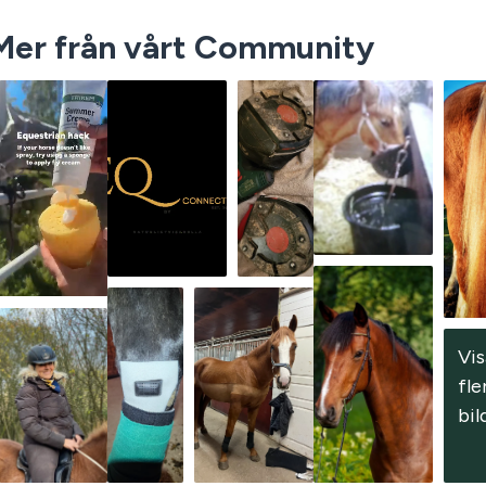
Mer från vårt Community
Vis
fler
bil