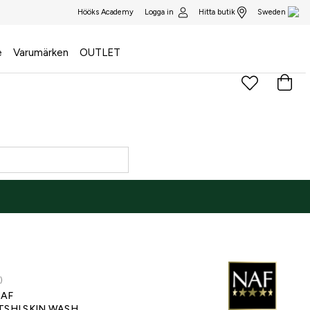
Logga in
Hitta butik
Hööks Academy
Sweden
e
Varumärken
OUTLET
)
AF
TSHI SKIN WASH