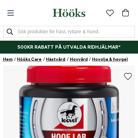
500KR RABATT PÅ UTVALDA RIDHJÄLMAR*
Hem
Hööks Care
Hästvård
Hovvård
Hovolja & hovgel