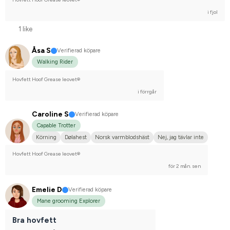
i fjol
1 like
Åsa S
Verifierad köpare
Walking Rider
Hovfett Hoof Grease leovet®
i förrgår
Caroline S
Verifierad köpare
Capable Trotter
Körning
Dølahest
Norsk varmblodshäst
Nej, jag tävlar inte
Hovfett Hoof Grease leovet®
för 2 mån. sen
Emelie D
Verifierad köpare
Mane grooming Explorer
Bra hovfett