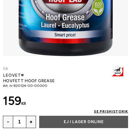
(13)
LEOVET®
HOVFETT HOOF GREASE
Art. nr
820124-00-00000
159
KR
SE PRISHISTORIK
-
+
EJ I LAGER ONLINE