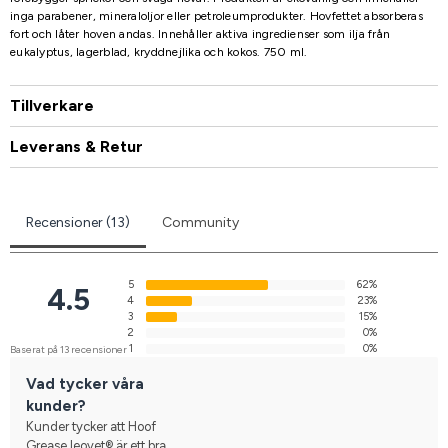
inga parabener, mineraloljor eller petroleumprodukter. Hovfettet absorberas
fort och låter hoven andas. Innehåller aktiva ingredienser som ilja från
eukalyptus, lagerblad, kryddnejlika och kokos. 750 ml.
Tillverkare
Leverans & Retur
Recensioner (13)
Community
5
62%
4.5
4
23%
3
15%
2
0%
1
0%
Baserat på 13 recensioner
Vad tycker våra
kunder?
Kunder tycker att Hoof
Grease leovet® är ett bra