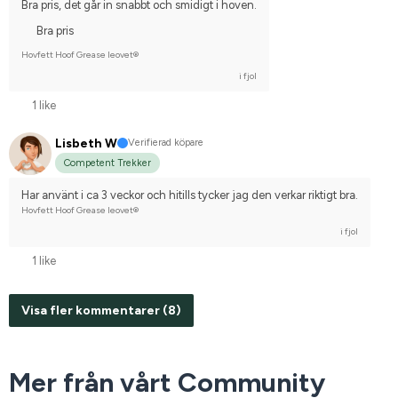
Bra pris, det går in snabbt och smidigt i hoven.
Bra pris
Hovfett Hoof Grease leovet®
i fjol
1 like
Lisbeth W
Verifierad köpare
Competent Trekker
Har använt i ca 3 veckor och hitills tycker jag den verkar riktigt bra.
Hovfett Hoof Grease leovet®
i fjol
1 like
Visa fler kommentarer (8)
Mer från vårt Community