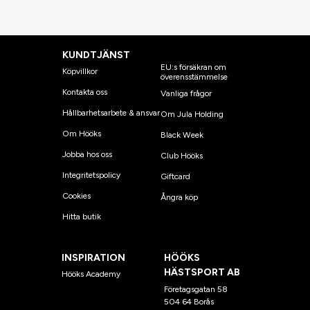
KUNDTJÄNST
EU:s försäkran om
Köpvillkor
överensstämmelse
Kontakta oss
Vanliga frågor
Hållbarhetsarbete & ansvar
Om Jula Holding
Om Hööks
Black Week
Jobba hos oss
Club Hööks
Integritetspolicy
Giftcard
Cookies
Ångra köp
Hitta butik
INSPIRATION
HÖÖKS
HÄSTSPORT AB
Hööks Academy
Företagsgatan 58
504 64 Borås