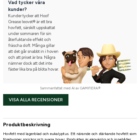
Vad tycker våra
kunder?
Kunder tycker att Hoof
Grease leovet® är ett bra
hovfett, särskilt uppskattat
under sommaren för sin
återfuktande effekt och
fräscha doft. Många gillar
att det går snabbt in i hoven
och att priset är bra. Några
nämner dock att det inte
fäster lika bra på blöta hovar.
Sammanfattat med AI av GAMIFIERA.®
VISA ALLA RECENSIONER
Produktbeskrivning
Hovfett med lagerblad och eukalyptus. Ett närande och stärkande hovfett som
förebygger sprickor och svaga hovar. Produkten är ekovänlig och innehåller