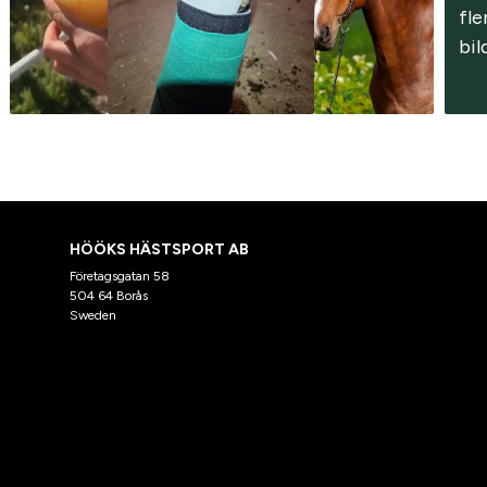
fler
bil
HÖÖKS HÄSTSPORT AB
Företagsgatan 58
504 64 Borås
Sweden