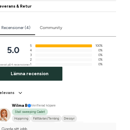
everans & Retur
Recensioner (4)
Community
5
100%
5.0
4
0%
3
0%
2
0%
1
0%
serat på 4 recensioner
Lämna recension
elevans
Wilma B
Verifierad köpare
Stall sweeping Cadet
Hoppning
Fälttävlan/Terräng
Dressyr
Hobbyridning i skog & mark
Mellanstor hund
Gjorde sitt jobb