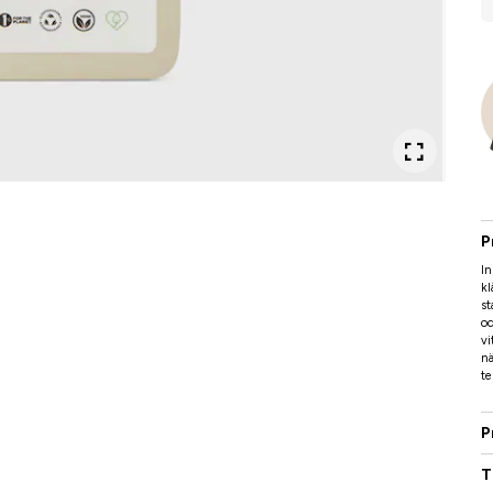
P
In
kl
st
oc
vi
nä
te
P
T