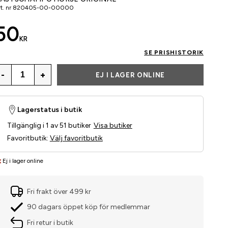
t. nr
820405-00-00000
50
KR
SE PRISHISTORIK
-
+
EJ I LAGER ONLINE
Lagerstatus i butik
Tillgänglig i 1 av 51 butiker
Visa butiker
Favoritbutik
:
Välj favoritbutik
Ej i lager online
Fri frakt över 499 kr
90 dagars öppet köp för medlemmar
Fri retur i butik