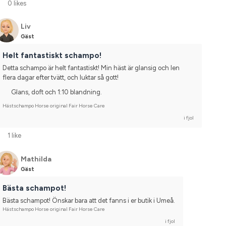
0 likes
Liv
Gäst
Helt fantastiskt schampo!
Detta schampo är helt fantastiskt! Min häst är glansig och len 
flera dagar efter tvätt, och luktar så gott!
Glans, doft och 1:10 blandning.
Hästschampo Horse original Fair Horse Care
i fjol
1 like
Mathilda
Gäst
Bästa schampot!
Bästa schampot! Önskar bara att det fanns i er butik i Umeå.
Hästschampo Horse original Fair Horse Care
i fjol