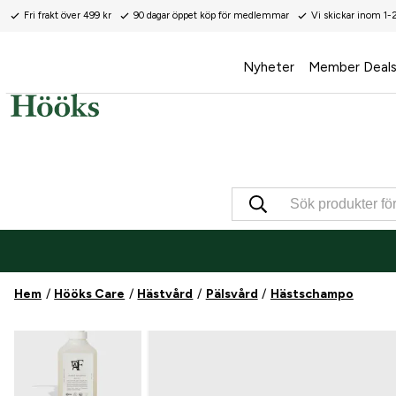
Fri frakt över 499 kr
90 dagar öppet köp för medlemmar
Vi skickar inom 1-
Nyheter
Member Deal
Hem
Hööks Care
Hästvård
Pälsvård
Hästschampo