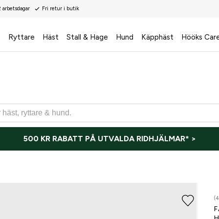
2 arbetsdagar
Fri retur i butik
s
Ryttare
Häst
Stall & Hage
Hund
Käpphäst
Hööks Car
500 KR RABATT PÅ UTVALDA RIDHJÄLMAR* >
(4
F
H