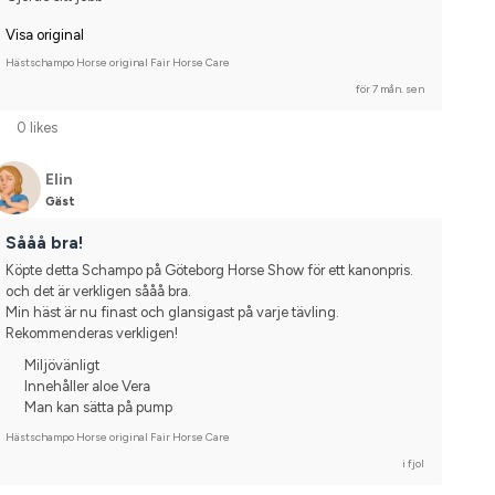
Svenskt varmblod (SWB)
Annan häst
Tävlingsrider på hobbynivå
Visa original
Hästschampo Horse original Fair Horse Care
för 7 mån. sen
0 likes
Elin
Gäst
Sååå bra!
Köpte detta Schampo på Göteborg Horse Show för ett kanonpris. 
och det är verkligen sååå bra. 
Min häst är nu finast och glansigast på varje tävling. 
Rekommenderas verkligen!
Miljövänligt
Innehåller aloe Vera
Man kan sätta på pump
Hästschampo Horse original Fair Horse Care
i fjol