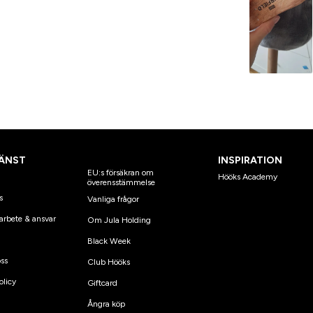
ÄNST
INSPIRATION
EU:s försäkran om
Hööks Academy
överensstämmelse
s
Vanliga frågor
arbete & ansvar
Om Jula Holding
Black Week
ss
Club Hööks
olicy
Giftcard
Ångra köp