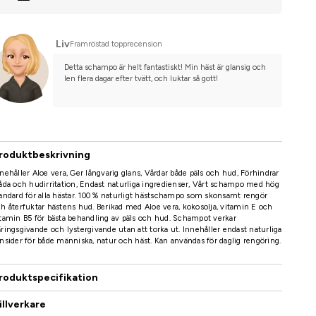
Liv
Framröstad topprecension
Detta schampo är helt fantastiskt! Min häst är glansig och 
len flera dagar efter tvätt, och luktar så gott!
roduktbeskrivning
nehåller Aloe vera, Ger långvarig glans, Vårdar både päls och hud, Förhindrar
åda och hudirritation, Endast naturliga ingredienser, Vårt schampo med hög
andard för alla hästar. 100 % naturligt hästschampo som skonsamt rengör
h återfuktar hästens hud. Berikad med Aloe vera, kokosolja, vitamin E och
tamin B5 för bästa behandling av päls och hud. Schampot verkar
ringsgivande och lystergivande utan att torka ut. Innehåller endast naturliga
nsider för både människa, natur och häst. Kan användas för daglig rengöring.
roduktspecifikation
illverkare