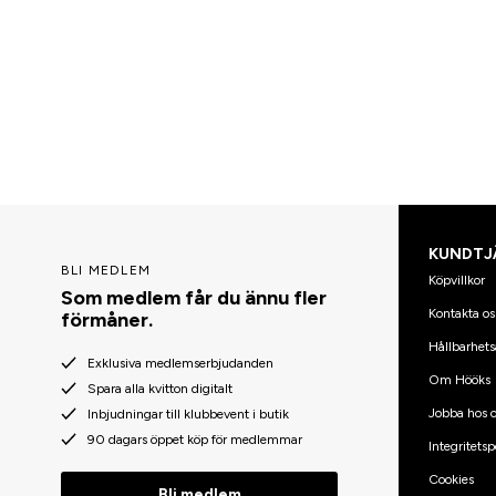
KUNDTJ
BLI MEDLEM
Köpvillkor
Som medlem får du ännu fler
Kontakta os
förmåner.
Hållbarhets
Exklusiva medlemserbjudanden
Om Hööks
Spara alla kvitton digitalt
Jobba hos o
Inbjudningar till klubbevent i butik
90 dagars öppet köp för medlemmar
Integritetsp
Cookies
Bli medlem