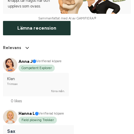
knappt tar något hår och
upplevs som ovass.
Sammanfattat med AI av GAMIFIERA.®
Lämna recension
Relevans
Anna J
Verifierad köpare
Competent Explorer
Klen
Trimsax
förra mån.
0 likes
Hanna L
Verifierad köpare
Field plowing Trekker
Sax