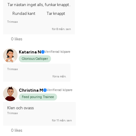
Tar nästan inget alls, funkar knappt..
Rundad kant
Tar knappt
Trimsax
för 8 mån. sen
0 likes
Katarina N
Verifierad köpare
Glorious Galloper
Trimsax
förra mån.
Christina M
Verifierad köpare
Feed pouring Trainee
Klen och ovass
Trimsax
för 11 mån. sen
0 likes