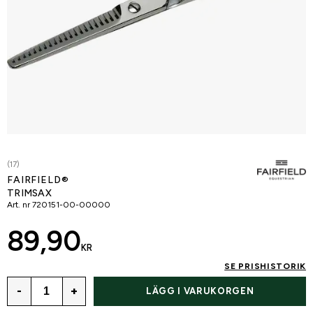
(17)
FAIRFIELD®
TRIMSAX
Art. nr
720151-00-00000
89,90
KR
SE PRISHISTORIK
-
+
LÄGG I VARUKORGEN