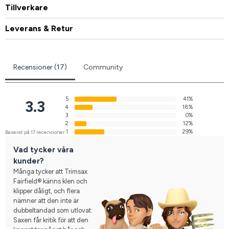
Tillverkare
Leverans & Retur
Recensioner (17)
Community
5
41%
3.3
4
18%
3
0%
2
12%
1
29%
Baserat på 17 recensioner
Vad tycker våra
kunder?
Många tycker att Trimsax
Fairfield® känns klen och
klipper dåligt, och flera
nämner att den inte är
dubbeltandad som utlovat.
Saxen får kritik för att den