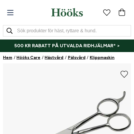
500 KR RABATT PÅ UTVALDA RIDHJÄLMAR* >
Hem
Hööks Care
Hästvård
Pälsvård
Klippmaskin