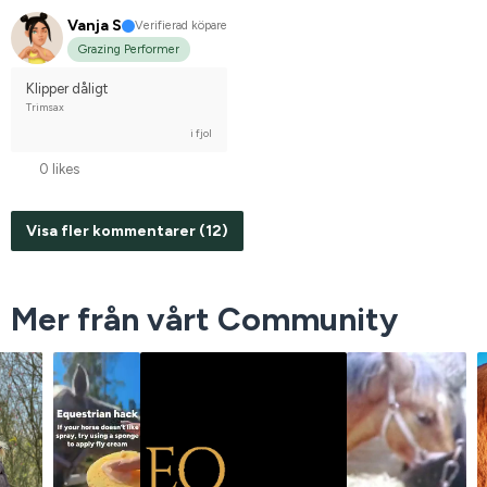
Vanja S
Verifierad köpare
Grazing Performer
Klipper dåligt
Trimsax
i fjol
0 likes
Visa fler kommentarer (12)
Mer från vårt Community